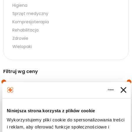
Higiena
Sprzęt medyczny
Kompresjoterapia
Rehabilitacja
Zdrowie
Wielopaki
Filtruj wg ceny
Cena
Cena
Cena:
0 zł
—
10 zł
min.
maks.
Niniejsza strona korzysta z plików cookie
Filtruj
Wykorzystujemy pliki cookie do spersonalizowania treści
i reklam, aby oferować funkcje społecznościowe i