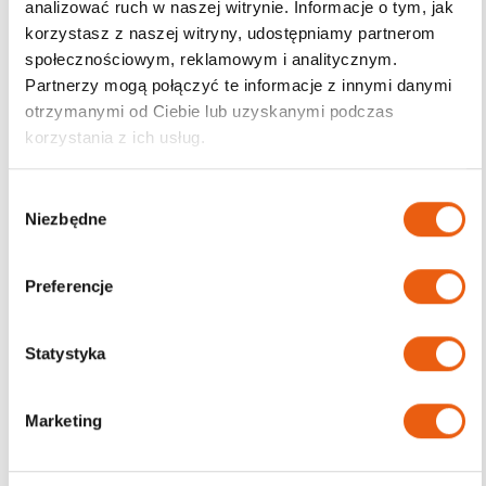
analizować ruch w naszej witrynie. Informacje o tym, jak
korzystasz z naszej witryny, udostępniamy partnerom
Darmowa dostawa
społecznościowym, reklamowym i analitycznym.
od 200zł
Partnerzy mogą połączyć te informacje z innymi danymi
otrzymanymi od Ciebie lub uzyskanymi podczas
korzystania z ich usług.
W
Niezbędne
y
b
ó
Preferencje
r
z
g
Statystyka
o
d
Marketing
y