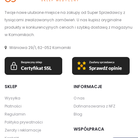
Twoje nowe ulubione miejsce na zakupy od Super Sprzedawcy z
tysiącami zrealizowanych zamówień. U nas kupisz oryginalne
produkty w konkurencyjnych cenach i szybką dostawą z magazynu
w Komornikach.
Wiśniowa 29/1, 62-052 Komorniki
SKLEP
INFORMACJE
Wysyłka
O nas
Płatności
Dofinansowania z NFZ
Regulamin
Blog
Polityka prywatności
WSPÓŁPRACA
Zwroty i reklamacje