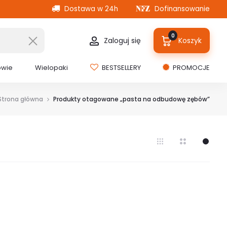
Dostawa w 24h
Dofinansowanie
0
Zaloguj się
Koszyk
owie
Wielopaki
BESTSELLERY
PROMOCJE
Strona główna
Produkty otagowane „pasta na odbudowę zębów”