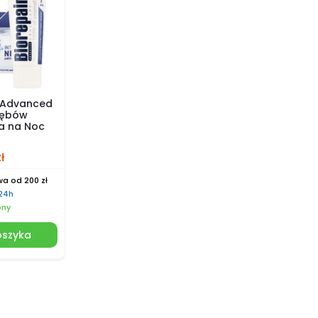
t Advanced
zębów
a na Noc
zł
a od 200 zł
 24h
pny
oszyka