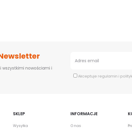
 Newsletter
i wszystkimi nowościami i
Akceptuje
regulamin
i
polity
SKLEP
INFORMACJE
K
Wysyłka
O nas
Pr