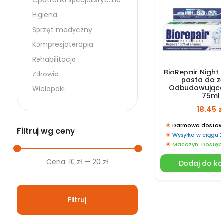
Opatrunki specjalistyczne
Higiena
Sprzęt medyczny
Kompresjoterapia
Rehabilitacja
BioRepair Nigh
Zdrowie
pasta do 
Odbudowując
Wielopaki
75ml
18.45
Darmowa dostaw
Filtruj wg ceny
Wysyłka w ciągu
Magazyn: Dostę
Cena
Cena
Cena:
10 zł
—
20 zł
Dodaj do k
min.
maks.
Filtruj