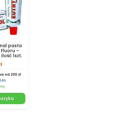
nal pasta
Fluoru –
Ilość 1szt.
zł
a od 200 zł
 24h
pny
oszyka