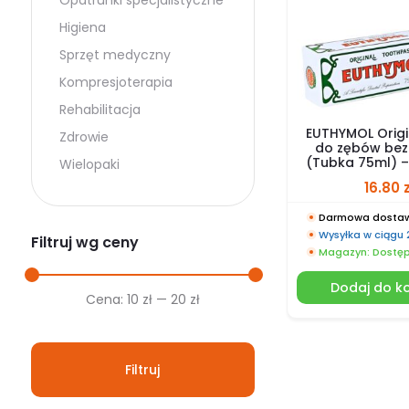
Opatrunki specjalistyczne
Higiena
Sprzęt medyczny
Kompresjoterapia
Rehabilitacja
EUTHYMOL Origi
Zdrowie
do zębów bez 
(Tubka 75ml) – 
Wielopaki
16.80
Darmowa dostaw
Wysyłka w ciągu
Filtruj wg ceny
Magazyn: Dostę
Dodaj do k
Cena
Cena
Cena:
10 zł
—
20 zł
min.
maks.
Filtruj