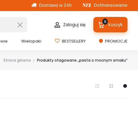
Dostawa w 24h
Dofinansowanie
0
Zaloguj się
Koszyk
owie
Wielopaki
BESTSELLERY
PROMOCJE
Strona główna
Produkty otagowane „pasta o mocnym smaku”