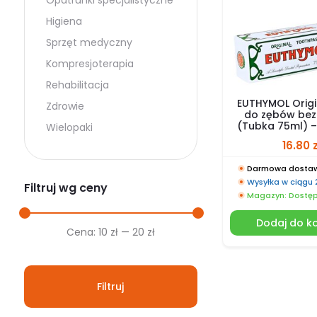
Opatrunki specjalistyczne
Higiena
Sprzęt medyczny
Kompresjoterapia
Rehabilitacja
EUTHYMOL Origi
Zdrowie
do zębów bez 
(Tubka 75ml) – 
Wielopaki
16.80
Darmowa dostaw
Wysyłka w ciągu
Filtruj wg ceny
Magazyn: Dostę
Dodaj do k
Cena
Cena
Cena:
10 zł
—
20 zł
min.
maks.
Filtruj