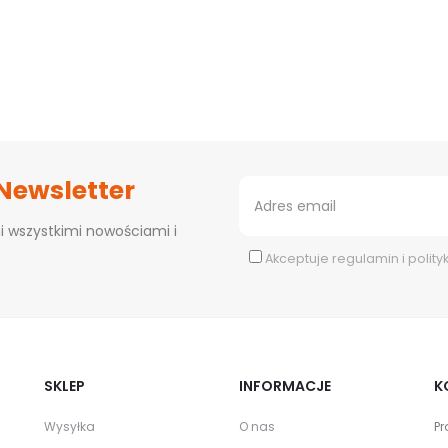
 Newsletter
i wszystkimi nowościami i
Akceptuje
regulamin
i
polity
SKLEP
INFORMACJE
K
Wysyłka
O nas
Pr