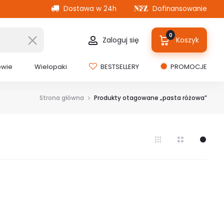
Dostawa w 24h
Dofinansowanie
0
Zaloguj się
Koszyk
owie
Wielopaki
BESTSELLERY
PROMOCJE
Strona główna
Produkty otagowane „pasta różowa”