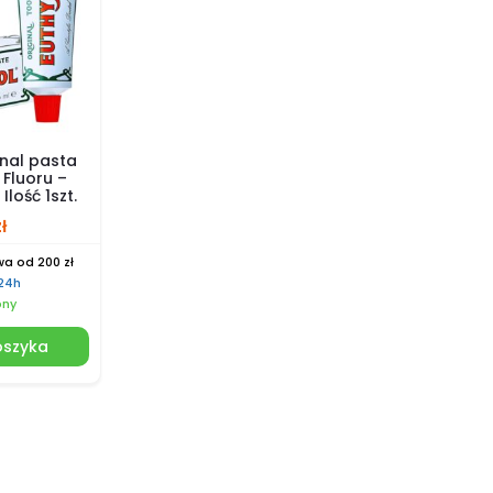
nal pasta
Fluoru –
Ilość 1szt.
zł
a od 200 zł
 24h
pny
oszyka