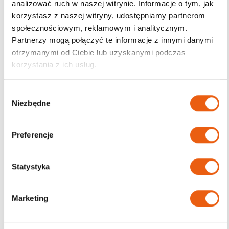
analizować ruch w naszej witrynie. Informacje o tym, jak
korzystasz z naszej witryny, udostępniamy partnerom
Darmowa dostawa
społecznościowym, reklamowym i analitycznym.
od 200zł
Partnerzy mogą połączyć te informacje z innymi danymi
otrzymanymi od Ciebie lub uzyskanymi podczas
korzystania z ich usług.
W
Niezbędne
y
b
ó
Preferencje
r
z
g
Statystyka
o
d
Marketing
y