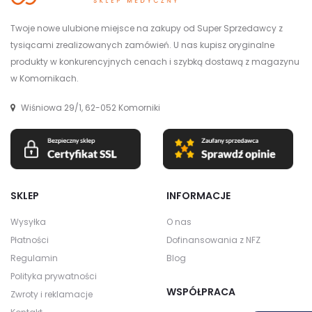
Twoje nowe ulubione miejsce na zakupy od Super Sprzedawcy z
tysiącami zrealizowanych zamówień. U nas kupisz oryginalne
produkty w konkurencyjnych cenach i szybką dostawą z magazynu
w Komornikach.
Wiśniowa 29/1, 62-052 Komorniki
SKLEP
INFORMACJE
Wysyłka
O nas
Płatności
Dofinansowania z NFZ
Regulamin
Blog
Polityka prywatności
WSPÓŁPRACA
Zwroty i reklamacje