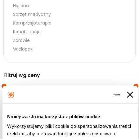
Higiena
Sprzęt medyczny
Kompresjoterapia
Rehabilitacja
Zdrowie
Wielopaki
Filtruj wg ceny
Cena
Cena
Cena:
20 zł
—
80 zł
min.
maks.
Niniejsza strona korzysta z plików cookie
Filtruj
Wykorzystujemy pliki cookie do spersonalizowania treści
i reklam, aby oferować funkcje społecznościowe i