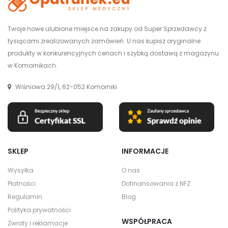
Twoje nowe ulubione miejsce na zakupy od Super Sprzedawcy z
tysiącami zrealizowanych zamówień. U nas kupisz oryginalne
produkty w konkurencyjnych cenach i szybką dostawą z magazynu
w Komornikach.
Wiśniowa 29/1, 62-052 Komorniki
SKLEP
INFORMACJE
Wysyłka
O nas
Płatności
Dofinansowania z NFZ
Regulamin
Blog
Polityka prywatności
WSPÓŁPRACA
Zwroty i reklamacje