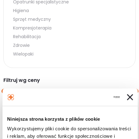
Opatrunki specjalistyczne
Higiena
Sprzęt medyczny
Kompresjoterapia
Rehabilitacja
Zdrowie
Wielopaki
Filtruj wg ceny
Cena
Cena
Cena:
90 zł
—
100 zł
min.
maks.
Niniejsza strona korzysta z plików cookie
Filtruj
Wykorzystujemy pliki cookie do spersonalizowania treści
i reklam, aby oferować funkcje społecznościowe i