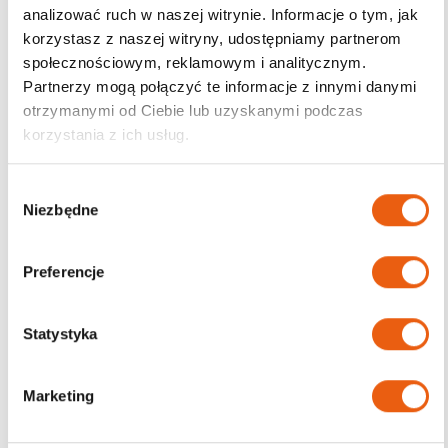
analizować ruch w naszej witrynie. Informacje o tym, jak
korzystasz z naszej witryny, udostępniamy partnerom
Darmowa dostawa
społecznościowym, reklamowym i analitycznym.
od 200zł
Partnerzy mogą połączyć te informacje z innymi danymi
otrzymanymi od Ciebie lub uzyskanymi podczas
korzystania z ich usług.
W
Niezbędne
y
b
ó
Preferencje
r
z
g
Statystyka
o
d
Marketing
y