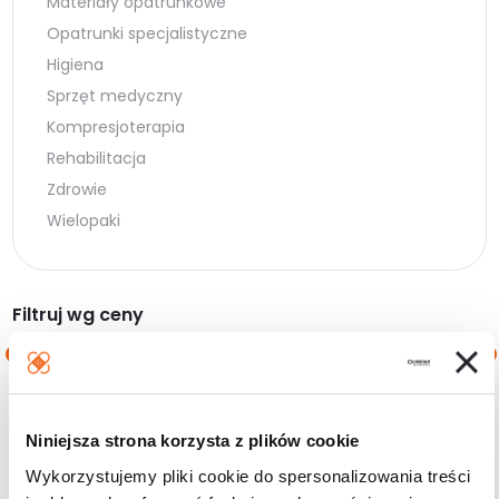
Materiały opatrunkowe
Opatrunki specjalistyczne
Higiena
Sprzęt medyczny
Kompresjoterapia
Rehabilitacja
Zdrowie
Wielopaki
Filtruj wg ceny
Cena
Cena
Cena:
0 zł
—
20 zł
min.
maks.
Niniejsza strona korzysta z plików cookie
Filtruj
Wykorzystujemy pliki cookie do spersonalizowania treści