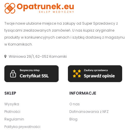
Twoje nowe ulubione miejsce na zakupy od Super Sprzedawcy z
tysiącami zrealizowanych zamówień. U nas kupisz oryginalne
produkty w konkurencyjnych cenach i szybką dostawą z magazynu
w Komornikach.
Wiśniowa 29/1, 62-052 Komorniki
SKLEP
INFORMACJE
Wysyłka
O nas
Płatności
Dofinansowania z NFZ
Regulamin
Blog
Polityka prywatności