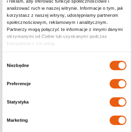
i reklam, aby oferować funkcje społecznościowe i
analizować ruch w naszej witrynie. Informacje o tym, jak
korzystasz z naszej witryny, udostępniamy partnerom
społecznościowym, reklamowym i analitycznym.
Darmowa dostawa
Partnerzy mogą połączyć te informacje z innymi danymi
od 200zł
otrzymanymi od Ciebie lub uzyskanymi podczas
korzystania z ich usług.
W
Niezbędne
y
b
ó
Preferencje
r
z
g
Statystyka
o
d
Marketing
y