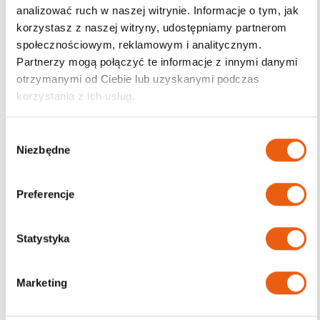
analizować ruch w naszej witrynie. Informacje o tym, jak
korzystasz z naszej witryny, udostępniamy partnerom
Darmowa dostawa
społecznościowym, reklamowym i analitycznym.
od 200zł
Partnerzy mogą połączyć te informacje z innymi danymi
otrzymanymi od Ciebie lub uzyskanymi podczas
korzystania z ich usług.
W
Niezbędne
y
b
ó
Preferencje
r
z
g
Statystyka
o
d
Marketing
y