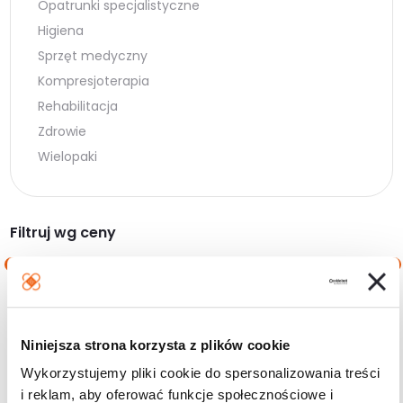
Opatrunki specjalistyczne
Higiena
Sprzęt medyczny
Kompresjoterapia
Rehabilitacja
Zdrowie
Wielopaki
Filtruj wg ceny
Cena
Cena
Cena:
0 zł
—
20 zł
min.
maks.
Niniejsza strona korzysta z plików cookie
Filtruj
Wykorzystujemy pliki cookie do spersonalizowania treści
i reklam, aby oferować funkcje społecznościowe i