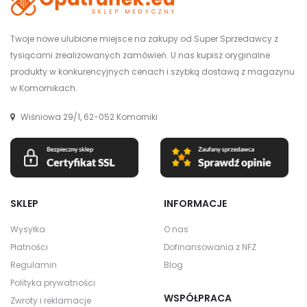
Twoje nowe ulubione miejsce na zakupy od Super Sprzedawcy z
tysiącami zrealizowanych zamówień. U nas kupisz oryginalne
produkty w konkurencyjnych cenach i szybką dostawą z magazynu
w Komornikach.
Wiśniowa 29/1, 62-052 Komorniki
SKLEP
INFORMACJE
Wysyłka
O nas
Płatności
Dofinansowania z NFZ
Regulamin
Blog
Polityka prywatności
WSPÓŁPRACA
Zwroty i reklamacje