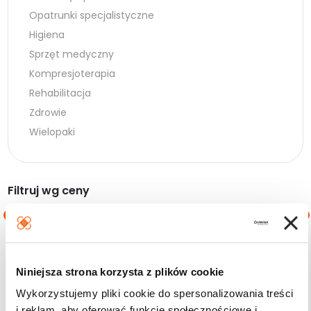
Opatrunki specjalistyczne
Higiena
Sprzęt medyczny
Kompresjoterapia
Rehabilitacja
Zdrowie
Wielopaki
Filtruj wg ceny
Cena
Cena
Cena:
10 zł
—
40 zł
min.
maks.
Niniejsza strona korzysta z plików cookie
Filtruj
Wykorzystujemy pliki cookie do spersonalizowania treści
i reklam, aby oferować funkcje społecznościowe i