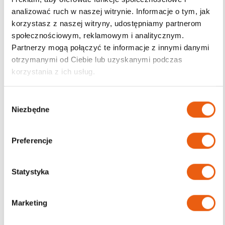
analizować ruch w naszej witrynie. Informacje o tym, jak
korzystasz z naszej witryny, udostępniamy partnerom
społecznościowym, reklamowym i analitycznym.
Darmowa dostawa
Partnerzy mogą połączyć te informacje z innymi danymi
od 200zł
otrzymanymi od Ciebie lub uzyskanymi podczas
korzystania z ich usług.
W
Niezbędne
y
b
ó
Preferencje
r
z
g
Statystyka
o
d
Marketing
y