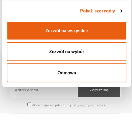
Pokaż szczegóły
Zezwól na wszystkie
Zezwól na wybór
Zapisz Się Na Newsletter
Odmowa
Bądź na bieżąco z naszymi wszystkimi nowościami i promocjami.
Akceptuje
regulamin
i
politykę prywatności