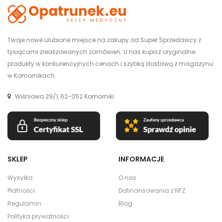
Twoje nowe ulubione miejsce na zakupy od Super Sprzedawcy z
tysiącami zrealizowanych zamówień. U nas kupisz oryginalne
produkty w konkurencyjnych cenach i szybką dostawą z magazynu
w Komornikach.
Wiśniowa 29/1, 62-052 Komorniki
SKLEP
INFORMACJE
Wysyłka
O nas
Płatności
Dofinansowania z NFZ
Regulamin
Blog
Polityka prywatności