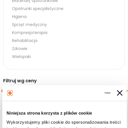
Materiały opatrunkowe
Opatrunki specjalistyczne
Higiena
Sprzęt medyczny
Kompresjoterapia
Rehabilitacja
Zdrowie
Wielopaki
Filtruj wg ceny
Cena
Cena
Cena:
20 zł
—
30 zł
min.
maks.
Niniejsza strona korzysta z plików cookie
Filtruj
Wykorzystujemy pliki cookie do spersonalizowania treści