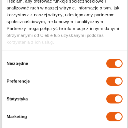
i reklam, aby oferować funkcje społecznościowe i
analizować ruch w naszej witrynie. Informacje o tym, jak
korzystasz z naszej witryny, udostępniamy partnerom
społecznościowym, reklamowym i analitycznym.
Darmowa dostawa
Partnerzy mogą połączyć te informacje z innymi danymi
od 200zł
otrzymanymi od Ciebie lub uzyskanymi podczas
korzystania z ich usług.
W
Niezbędne
y
b
ó
Preferencje
r
z
g
Statystyka
o
d
Marketing
y