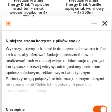
Fresubin Protein
Fresubin Protein
Energy Drink Tropische
Energy Drink Vanille
vruchten – smak
napój smak waniliowy
owoce tropikalne 4x
– 4x 200ml
200ml
32.99
zł
30.99
zł
Darmowa dostawa od
Darmowa dostawa od
200 zł
200 zł
Wysyłka w ciągu 24h
Wysyłka w ciągu 24h
Niniejsza strona korzysta z plików cookie
Magazyn: Dostępny
Magazyn: Dostępny
Wykorzystujemy pliki cookie do spersonalizowania treści
Dodaj do koszyka
Dodaj do koszyka
i reklam, aby oferować funkcje społecznościowe i
analizować ruch w naszej witrynie. Informacje o tym, jak
korzystasz z naszej witryny, udostępniamy partnerom
społecznościowym, reklamowym i analitycznym.
Kategorie
Partnerzy mogą połączyć te informacje z innymi danymi
otrzymanymi od Ciebie lub uzyskanymi podczas
korzystania z ich usług.
Ortopedia
Nietrzymanie moczu
W
Materiały opatrunkowe
Niezbędne
y