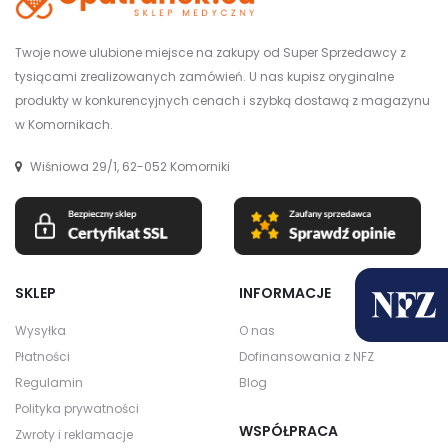
Twoje nowe ulubione miejsce na zakupy od Super Sprzedawcy z
tysiącami zrealizowanych zamówień. U nas kupisz oryginalne
produkty w konkurencyjnych cenach i szybką dostawą z magazynu
w Komornikach.
Wiśniowa 29/1, 62-052 Komorniki
SKLEP
INFORMACJE
Wysyłka
O nas
Płatności
Dofinansowania z NFZ
Regulamin
Blog
Polityka prywatności
WSPÓŁPRACA
Zwroty i reklamacje