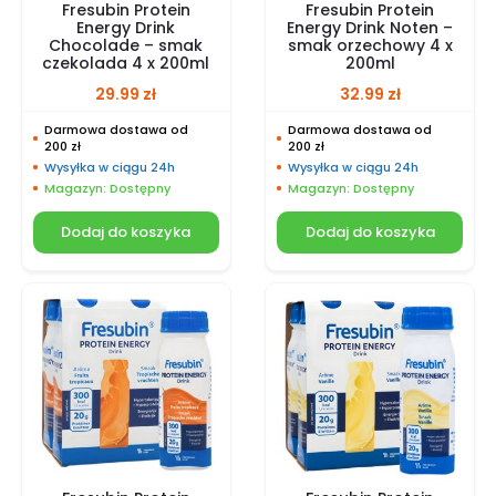
Fresubin Protein
Fresubin Protein
Energy Drink
Energy Drink Noten –
Chocolade – smak
smak orzechowy 4 x
czekolada 4 x 200ml
200ml
29.99
zł
32.99
zł
Darmowa dostawa od
Darmowa dostawa od
200 zł
200 zł
Wysyłka w ciągu 24h
Wysyłka w ciągu 24h
Magazyn: Dostępny
Magazyn: Dostępny
Dodaj do koszyka
Dodaj do koszyka