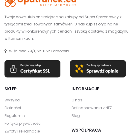
Twoje nowe ulubione miejsce na zakupy od Super Sprzedawcy z
tysiącami zrealizowanych zamówień. U nas kupisz oryginalne
produkty w konkurencyjnych cenach i szybką dostawą z magazynu
w Komornikach.
Wiśniowa 29/1, 62-052 Komorniki
SKLEP
INFORMACJE
Wysyłka
O nas
Płatności
Dofinansowania z NFZ
Regulamin
Blog
Polityka prywatności
WSPÓŁPRACA
Zwroty i reklamacje