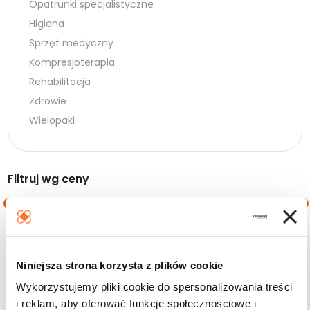
Opatrunki specjalistyczne
Higiena
Sprzęt medyczny
Kompresjoterapia
Rehabilitacja
Zdrowie
Wielopaki
Filtruj wg ceny
Cena
Cena
Cena:
0 zł
—
170 zł
min.
maks.
Niniejsza strona korzysta z plików cookie
Filtruj
Wykorzystujemy pliki cookie do spersonalizowania treści
i reklam, aby oferować funkcje społecznościowe i