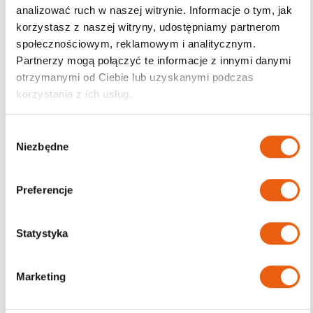
analizować ruch w naszej witrynie. Informacje o tym, jak
korzystasz z naszej witryny, udostępniamy partnerom
Darmowa dostawa
społecznościowym, reklamowym i analitycznym.
od 200zł
Partnerzy mogą połączyć te informacje z innymi danymi
otrzymanymi od Ciebie lub uzyskanymi podczas
korzystania z ich usług.
W
Niezbędne
y
b
ó
Preferencje
r
z
g
Statystyka
o
d
Marketing
y