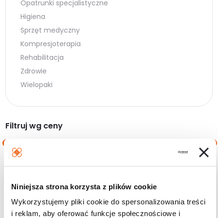
Opatrunki specjalistyczne
Higiena
Sprzęt medyczny
Kompresjoterapia
Rehabilitacja
Zdrowie
Wielopaki
Filtruj wg ceny
Cena
Cena
Cena:
0 zł
—
80 zł
min.
maks.
Niniejsza strona korzysta z plików cookie
Filtruj
Wykorzystujemy pliki cookie do spersonalizowania treści
i reklam, aby oferować funkcje społecznościowe i