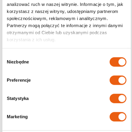
analizować ruch w naszej witrynie. Informacje o tym, jak
korzystasz z naszej witryny, udostępniamy partnerom
Darmowa dostawa
społecznościowym, reklamowym i analitycznym.
od 200zł
Partnerzy mogą połączyć te informacje z innymi danymi
otrzymanymi od Ciebie lub uzyskanymi podczas
korzystania z ich usług.
W
Niezbędne
y
b
ó
Preferencje
r
z
g
Statystyka
o
d
Marketing
y