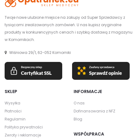
Twoje nowe ulubione miejsce na zakupy od Super Sprzedawcy z
tysiącami zrealizowanych zamówień. U nas kupisz oryginalne
produkty w konkurencyjnych cenach i szybką dostawą z magazynu
w Komornikach.
Wiśniowa 29/1, 62-052 Komorniki
SKLEP
INFORMACJE
Wysyłka
O nas
Płatności
Dofinansowania z NFZ
Regulamin
Blog
Polityka prywatności
WSPÓŁPRACA
Zwroty i reklamacje