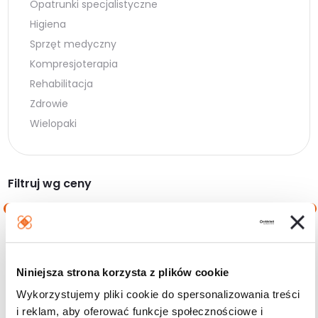
Opatrunki specjalistyczne
Higiena
Sprzęt medyczny
Kompresjoterapia
Rehabilitacja
Zdrowie
Wielopaki
Filtruj wg ceny
Cena
Cena
Cena:
0 zł
—
10 zł
min.
maks.
Niniejsza strona korzysta z plików cookie
Filtruj
Wykorzystujemy pliki cookie do spersonalizowania treści
i reklam, aby oferować funkcje społecznościowe i