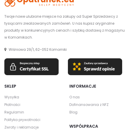
Twoje nowe ulubione miejsce na zakupy od Super Sprzedawcy z
tysiącami zrealizowanych zamówień. U nas kupisz oryginalne
produkty w konkurencyjnych cenach i szybką dostawą z magazynu
w Komornikach.
Wiśniowa 29/1, 62-052 Komorniki
SKLEP
INFORMACJE
Wysyłka
O nas
Płatności
Dofinansowania z NFZ
Regulamin
Blog
Polityka prywatności
WSPÓŁPRACA
Zwroty i reklamacje