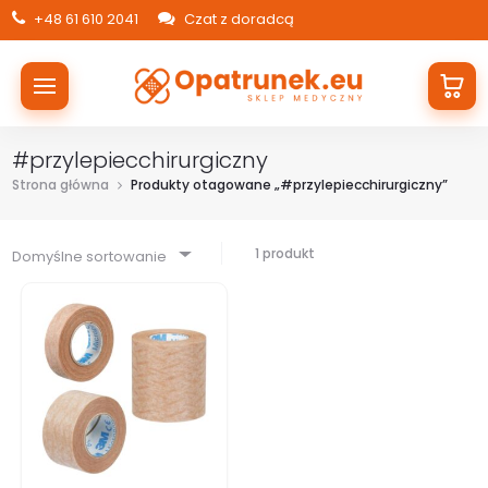
+48 61 610 2041
Czat z doradcą
#przylepiecchirurgiczny
Strona główna
Produkty otagowane „#przylepiecchirurgiczny”
1 produkt
Domyślne sortowanie