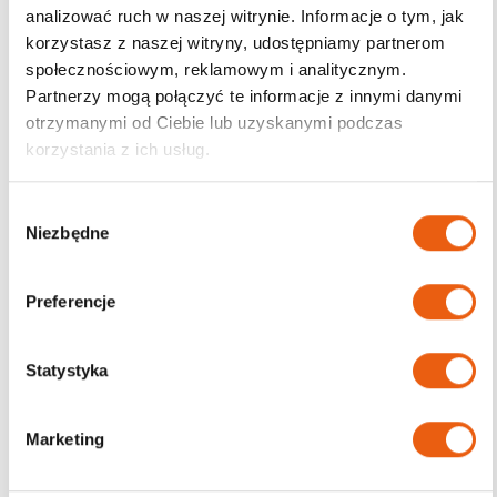
analizować ruch w naszej witrynie. Informacje o tym, jak
korzystasz z naszej witryny, udostępniamy partnerom
Darmowa dostawa
społecznościowym, reklamowym i analitycznym.
od 200zł
Partnerzy mogą połączyć te informacje z innymi danymi
otrzymanymi od Ciebie lub uzyskanymi podczas
korzystania z ich usług.
W
Niezbędne
y
b
ó
Preferencje
r
z
g
Statystyka
o
d
Marketing
y