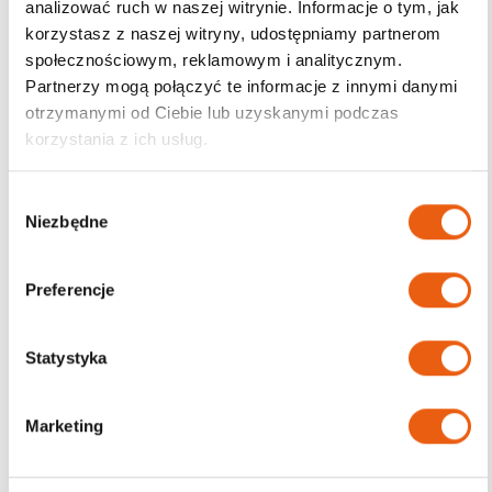
analizować ruch w naszej witrynie. Informacje o tym, jak
korzystasz z naszej witryny, udostępniamy partnerom
Darmowa dostawa
społecznościowym, reklamowym i analitycznym.
od 200zł
Partnerzy mogą połączyć te informacje z innymi danymi
otrzymanymi od Ciebie lub uzyskanymi podczas
korzystania z ich usług.
W
Niezbędne
y
b
ó
Preferencje
r
z
g
Statystyka
o
d
Marketing
y