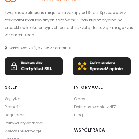
Twoje nowe ulubione miejsce na zakupy od Super Sprzedawcy z
tysiącami zrealizowanych zamówień. U nas kupisz oryginalne
produkty w konkurencyjnych cenach i szybką dostawą z magazynu
w Komornikach.
Wiśniowa 29/1, 62-052 Komorniki
SKLEP
INFORMACJE
Wysyłka
O nas
Płatności
Dofinansowania z NFZ
Regulamin
Blog
Polityka prywatności
WSPÓŁPRACA
Zwroty i reklamacje