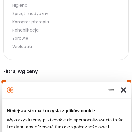
Higiena
Sprzęt medyczny
Kompresjoterapia
Rehabilitacja
Zdrowie
Wielopaki
Filtruj wg ceny
Cena
Cena
Cena:
0 zł
—
190 zł
min.
maks.
Niniejsza strona korzysta z plików cookie
Filtruj
Wykorzystujemy pliki cookie do spersonalizowania treści
i reklam, aby oferować funkcje społecznościowe i