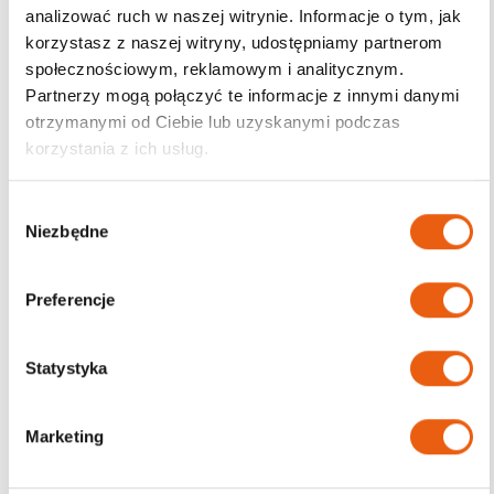
analizować ruch w naszej witrynie. Informacje o tym, jak
korzystasz z naszej witryny, udostępniamy partnerom
Darmowa dostawa
społecznościowym, reklamowym i analitycznym.
od 200zł
Partnerzy mogą połączyć te informacje z innymi danymi
otrzymanymi od Ciebie lub uzyskanymi podczas
korzystania z ich usług.
W
Niezbędne
y
b
ó
Preferencje
r
z
g
Statystyka
o
d
Marketing
y