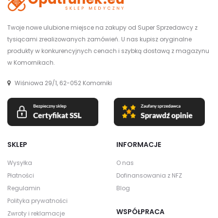
Twoje nowe ulubione miejsce na zakupy od Super Sprzedawcy z
tysiącami zrealizowanych zamówień. U nas kupisz oryginalne
produkty w konkurencyjnych cenach i szybką dostawą z magazynu
w Komornikach.
Wiśniowa 29/1, 62-052 Komorniki
SKLEP
INFORMACJE
Wysyłka
O nas
Płatności
Dofinansowania z NFZ
Regulamin
Blog
Polityka prywatności
WSPÓŁPRACA
Zwroty i reklamacje