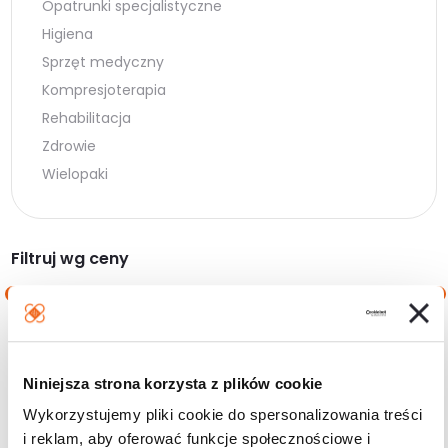
Opatrunki specjalistyczne
Higiena
Sprzęt medyczny
Kompresjoterapia
Rehabilitacja
Zdrowie
Wielopaki
Filtruj wg ceny
Cena
Cena
Cena:
10 zł
—
20 zł
min.
maks.
Niniejsza strona korzysta z plików cookie
Filtruj
Wykorzystujemy pliki cookie do spersonalizowania treści
i reklam, aby oferować funkcje społecznościowe i