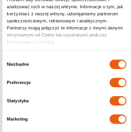
analizować ruch w naszej witrynie. Informacje o tym, jak
korzystasz z naszej witryny, udostępniamy partnerom
społecznościowym, reklamowym i analitycznym.
Darmowa dostawa
Partnerzy mogą połączyć te informacje z innymi danymi
od 200zł
otrzymanymi od Ciebie lub uzyskanymi podczas
korzystania z ich usług.
W
Niezbędne
y
b
ó
Preferencje
r
z
g
Statystyka
o
d
Marketing
y