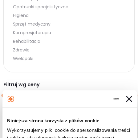
Opatrunki specjalistyczne
Higiena
Sprzęt medyczny
Kompresjoterapia
Rehabilitacja
Zdrowie
Wielopaki
Filtruj wg ceny
Cena
Cena
Cena:
40 zł
—
60 zł
min.
maks.
Niniejsza strona korzysta z plików cookie
Filtruj
Wykorzystujemy pliki cookie do spersonalizowania treści
i reklam, aby oferować funkcje społecznościowe i