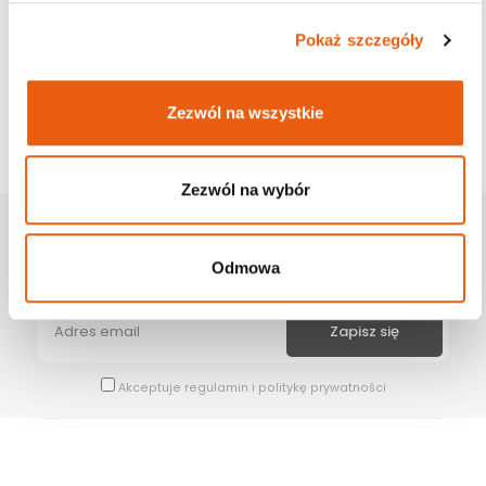
Pokaż szczegóły
Zezwól na wszystkie
Zezwól na wybór
Zapisz Się Na Newsletter
Odmowa
Bądź na bieżąco z naszymi wszystkimi nowościami i promocjami.
Akceptuje
regulamin
i
politykę prywatności