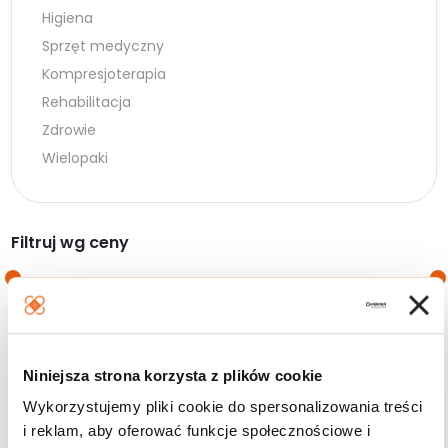
Higiena
Sprzęt medyczny
Kompresjoterapia
Rehabilitacja
Zdrowie
Wielopaki
Filtruj wg ceny
Cena
Cena
Cena:
0 zł
—
40 zł
min.
maks.
Niniejsza strona korzysta z plików cookie
Filtruj
Wykorzystujemy pliki cookie do spersonalizowania treści
i reklam, aby oferować funkcje społecznościowe i