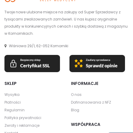
Twoje nowe ulubione miejsce na zakupy od Super Sprzedawcy z
tysiącami zrealizowanych zamówień. U nas kupisz oryginalne
produkty w konkurencyjnych cenach i szybką dostawą z magazynu
w Komornikach.
Wiśniowa 29/1, 62-052 Komorniki
SKLEP
INFORMACJE
Wysyłka
O nas
Płatności
Dofinansowania z NFZ
Regulamin
Blog
Polityka prywatności
WSPÓŁPRACA
Zwroty i reklamacje