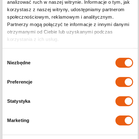
analizować ruch w naszej witrynie. Informacje o tym, jak
korzystasz z naszej witryny, udostępniamy partnerom
Darmowa dostawa
społecznościowym, reklamowym i analitycznym.
od 200zł
Partnerzy mogą połączyć te informacje z innymi danymi
otrzymanymi od Ciebie lub uzyskanymi podczas
korzystania z ich usług.
W
Niezbędne
y
b
ó
Preferencje
r
z
g
Statystyka
o
d
Marketing
y