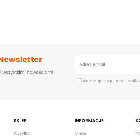
 Newsletter
i wszystkimi nowościami i
Akceptuje
regulamin
i
polity
SKLEP
INFORMACJE
K
Wysyłka
O nas
Pr