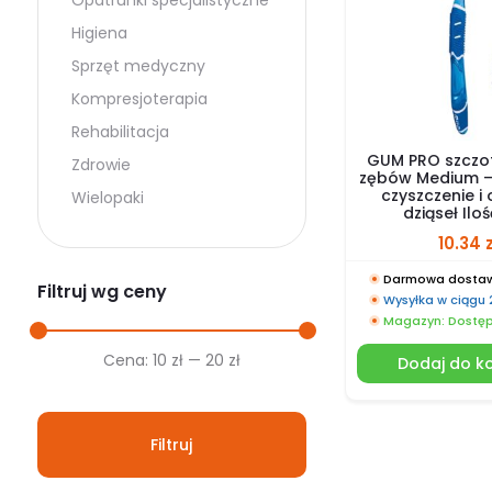
Opatrunki specjalistyczne
Higiena
Sprzęt medyczny
Kompresjoterapia
Rehabilitacja
GUM PRO szczo
Zdrowie
zębów Medium –
czyszczenie i
Wielopaki
dziąseł Iloś
10.34
Darmowa dostaw
Filtruj wg ceny
Wysyłka w ciągu
Magazyn: Dostę
Cena
Cena
Cena:
10 zł
—
20 zł
Dodaj do k
min.
maks.
Filtruj