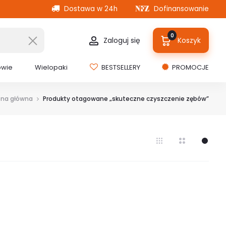
Dostawa w 24h
Dofinansowanie
0
Zaloguj się
Koszyk
owie
Wielopaki
BESTSELLERY
PROMOCJE
ona główna
Produkty otagowane „skuteczne czyszczenie zębów”