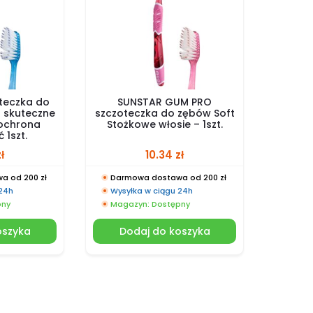
teczka do
SUNSTAR GUM PRO
 skuteczne
szczoteczka do zębów Soft
 ochrona
Stożkowe włosie – 1szt.
ć 1szt.
zł
10.34
zł
a od 200 zł
Darmowa dostawa od 200 zł
 24h
Wysyłka w ciągu 24h
pny
Magazyn: Dostępny
oszyka
Dodaj do koszyka