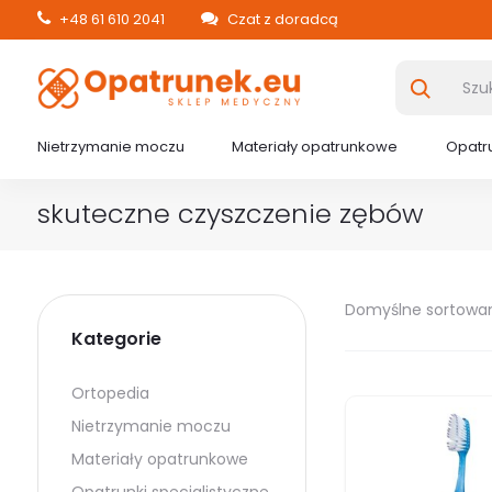
+48 61 610 2041
Czat z doradcą
Nietrzymanie moczu
Materiały opatrunkowe
Opatru
skuteczne czyszczenie zębów
Domyślne sortowa
Kategorie
Ortopedia
Nietrzymanie moczu
Materiały opatrunkowe