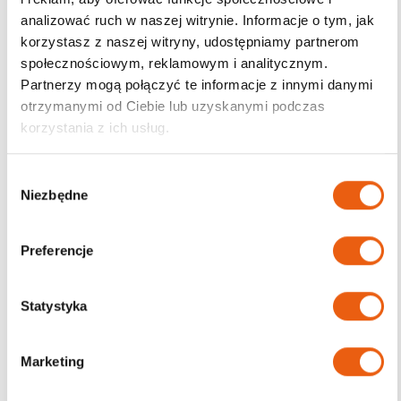
analizować ruch w naszej witrynie. Informacje o tym, jak
korzystasz z naszej witryny, udostępniamy partnerom
społecznościowym, reklamowym i analitycznym.
Darmowa dostawa
Partnerzy mogą połączyć te informacje z innymi danymi
od 200zł
otrzymanymi od Ciebie lub uzyskanymi podczas
korzystania z ich usług.
W
Niezbędne
y
b
ó
Preferencje
r
z
g
Statystyka
o
d
Marketing
y