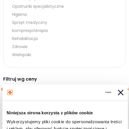
Opatrunki specjalistyczne
Higiena
Sprzęt medyczny
Kompresjoterapia
Rehabilitacja
Zdrowie
Wielopaki
Filtruj wg ceny
Cena
Cena
Cena:
0 zł
—
170 zł
min.
maks.
Niniejsza strona korzysta z plików cookie
Filtruj
Wykorzystujemy pliki cookie do spersonalizowania treści
i reklam, aby oferować funkcje społecznościowe i