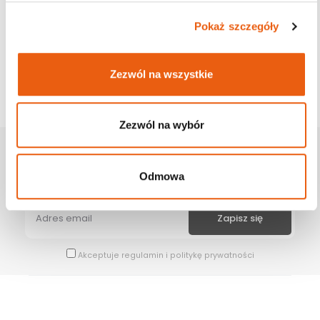
Pokaż szczegóły
Zezwól na wszystkie
Zezwól na wybór
Zapisz Się Na Newsletter
Odmowa
Bądź na bieżąco z naszymi wszystkimi nowościami i promocjami.
Akceptuje
regulamin
i
politykę prywatności