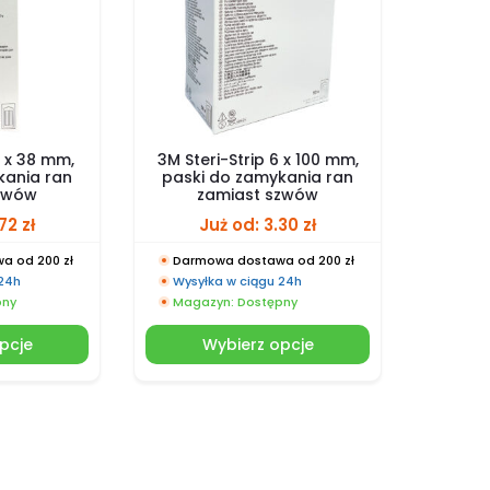
6 x 38 mm,
3M Steri-Strip 6 x 100 mm,
kania ran
paski do zamykania ran
szwów
zamiast szwów
.72
zł
Już od:
3.30
zł
a od 200 zł
Darmowa dostawa od 200 zł
 24h
Wysyłka w ciągu 24h
pny
Magazyn: Dostępny
pcje
Wybierz opcje