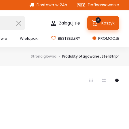
Dostawa w 24h
Dofinansowanie
0
Zaloguj się
Koszyk
owie
Wielopaki
BESTSELLERY
PROMOCJE
Strona główna
Produkty otagowane „SteriStrip”