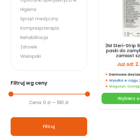
Opatrunki specjalistyczne
Higiena
Sprzęt medyczny
Kompresjoterapia
Rehabilitacja
3M Steri-Strip 
Zdrowie
paski do zamy
zamiast 
Wielopaki
Już od:
2
Darmowa dostaw
Wysyłka w ciągu
Filtruj wg ceny
Magazyn: Dostę
Wybierz o
Cena
Cena
Cena:
0 zł
—
190 zł
min.
maks.
Filtruj