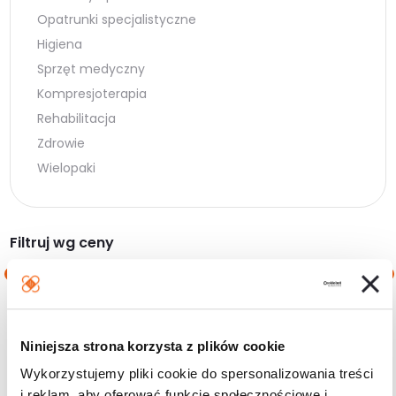
Opatrunki specjalistyczne
Higiena
Sprzęt medyczny
Kompresjoterapia
Rehabilitacja
Zdrowie
Wielopaki
Filtruj wg ceny
Cena
Cena
Cena:
10 zł
—
40 zł
min.
maks.
Niniejsza strona korzysta z plików cookie
Filtruj
Wykorzystujemy pliki cookie do spersonalizowania treści
i reklam, aby oferować funkcje społecznościowe i