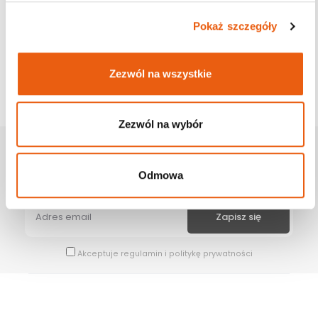
Pokaż szczegóły
Zezwól na wszystkie
Zezwól na wybór
Zapisz Się Na Newsletter
Odmowa
Bądź na bieżąco z naszymi wszystkimi nowościami i promocjami.
Akceptuje
regulamin
i
politykę prywatności