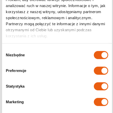
analizować ruch w naszej witrynie. Informacje o tym, jak
korzystasz z naszej witryny, udostępniamy partnerom
społecznościowym, reklamowym i analitycznym.
Darmowa dostawa
Partnerzy mogą połączyć te informacje z innymi danymi
od 200zł
otrzymanymi od Ciebie lub uzyskanymi podczas
korzystania z ich usług.
W
Niezbędne
y
b
ó
Preferencje
r
z
g
Statystyka
o
d
Marketing
y