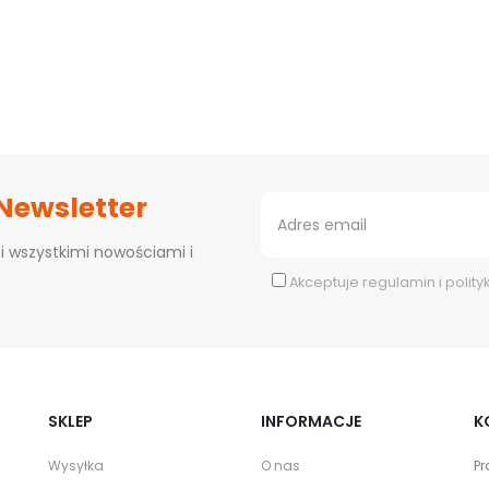
 Newsletter
i wszystkimi nowościami i
Akceptuje
regulamin
i
polity
SKLEP
INFORMACJE
K
Wysyłka
O nas
Pr