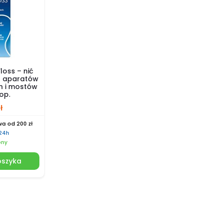
loss – nić
o aparatów
h i mostów
op.
ł
a od 200 zł
 24h
pny
oszyka