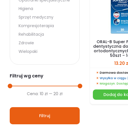
Opatrunki specjalistyczne
Higiena
Sprzęt medyczny
Kompresjoterapia
Rehabilitacja
ORAL-B Super F
Zdrowie
dentystyczna d
ortodontycznyc
Wielopaki
50szt – 1
13.20
z
Darmowa dostaw
Filtruj wg ceny
Wysyłka w ciągu
Magazyn: Dostę
Cena
Cena
Cena:
10 zł
—
20 zł
Dodaj do k
min.
maks.
Filtruj