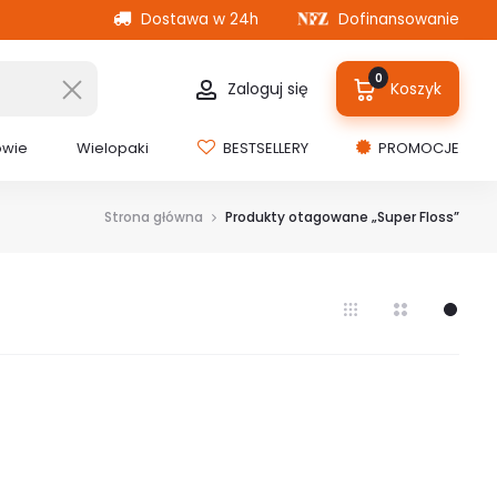
Dostawa w 24h
Dofinansowanie
0
Zaloguj się
Koszyk
owie
Wielopaki
BESTSELLERY
PROMOCJE
Strona główna
Produkty otagowane „Super Floss”