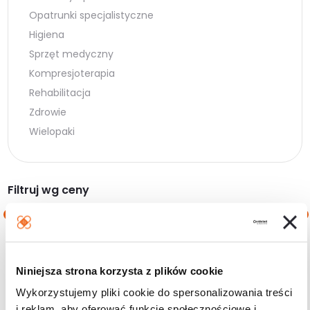
Opatrunki specjalistyczne
Higiena
Sprzęt medyczny
Kompresjoterapia
Rehabilitacja
Zdrowie
Wielopaki
Filtruj wg ceny
Cena
Cena
Cena:
10 zł
—
20 zł
min.
maks.
Niniejsza strona korzysta z plików cookie
Filtruj
Wykorzystujemy pliki cookie do spersonalizowania treści
i reklam, aby oferować funkcje społecznościowe i