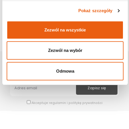
Pokaż szczegóły
Zezwól na wszystkie
Zezwól na wybór
Zapisz Się Na Newsletter
Odmowa
Bądź na bieżąco z naszymi wszystkimi nowościami i promocjami.
Akceptuje
regulamin
i
politykę prywatności