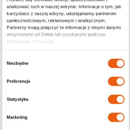
analizować ruch w naszej witrynie. Informacje o tym, jak
korzystasz z naszej witryny, udostępniamy partnerom
społecznościowym, reklamowym i analitycznym.
Darmowa dostawa
Partnerzy mogą połączyć te informacje z innymi danymi
od 200zł
otrzymanymi od Ciebie lub uzyskanymi podczas
korzystania z ich usług.
W
Niezbędne
y
b
ó
Preferencje
r
z
g
Statystyka
o
d
Marketing
y