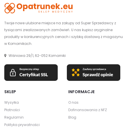
Twoje nowe ulubione miejsce na zakupy od Super Sprzedawcy z
tysiącami zrealizowanych zamówień. U nas kupisz oryginalne
produkty w konkurencyjnych cenach i szybką dostawą z magazynu
w Komornikach.
Wiśniowa 29/1, 62-052 Komorniki
SKLEP
INFORMACJE
Wysyłka
O nas
Płatności
Dofinansowania z NFZ
Regulamin
Blog
Polityka prywatności