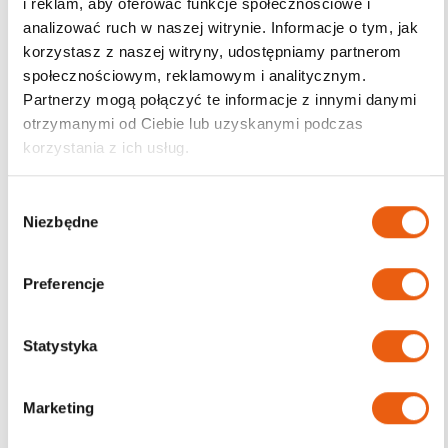
i reklam, aby oferować funkcje społecznościowe i
analizować ruch w naszej witrynie. Informacje o tym, jak
korzystasz z naszej witryny, udostępniamy partnerom
społecznościowym, reklamowym i analitycznym.
Darmowa dostawa
Partnerzy mogą połączyć te informacje z innymi danymi
od 200zł
otrzymanymi od Ciebie lub uzyskanymi podczas
korzystania z ich usług.
W
Niezbędne
y
b
ó
Preferencje
r
z
g
Statystyka
o
d
Marketing
y