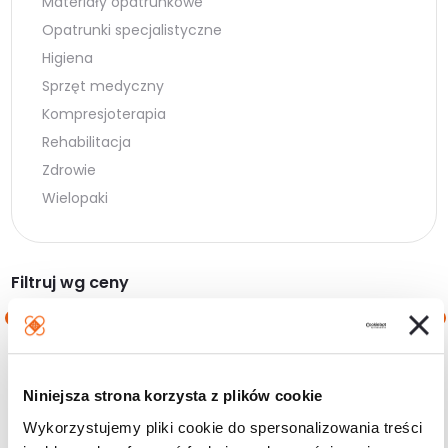
Materiały opatrunkowe
Opatrunki specjalistyczne
Higiena
Sprzęt medyczny
Kompresjoterapia
Rehabilitacja
Zdrowie
Wielopaki
Filtruj wg ceny
Cena
Cena
Cena:
10 zł
—
20 zł
min.
maks.
Niniejsza strona korzysta z plików cookie
Filtruj
Wykorzystujemy pliki cookie do spersonalizowania treści