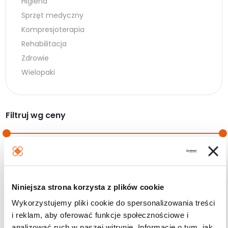
Higiena
Sprzęt medyczny
Kompresjoterapia
Rehabilitacja
Zdrowie
Wielopaki
Filtruj wg ceny
Cena
Cena
Cena:
10 zł
—
20 zł
min.
maks.
Filtruj
Niniejsza strona korzysta z plików cookie
Wykorzystujemy pliki cookie do spersonalizowania treści
i reklam, aby oferować funkcje społecznościowe i
analizować ruch w naszej witrynie. Informacje o tym, jak