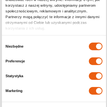
korzystasz z naszej witryny, udostępniamy partnerom
Darmowa dostawa
społecznościowym, reklamowym i analitycznym.
od 200zł
Partnerzy mogą połączyć te informacje z innymi danymi
otrzymanymi od Ciebie lub uzyskanymi podczas
korzystania z ich usług.
W
Niezbędne
y
b
ó
Preferencje
r
z
g
Statystyka
o
d
Marketing
y