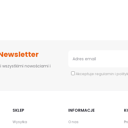
 Newsletter
i wszystkimi nowościami i
Akceptuje
regulamin
i
polity
SKLEP
INFORMACJE
K
Wysyłka
O nas
Pr