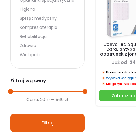
Opatrunki specjalistyczne
Higiena
Sprzęt medyczny
Kompresjoterapia
Rehabilitacja
ConvaTec Aqu
Zdrowie
Extra, antyba
opatrunek z jon
Wielopaki
Już od:
24
Darmowa dostaw
Wysyłka w ciągu
Filtruj wg ceny
Magazyn: Niedos
Zobacz pr
Cena
Cena
Cena:
20 zł
—
560 zł
min.
maks.
Filtruj