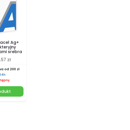
acel Ag+
kteryjny
ami srebra
.57
zł
a od 200 zł
 24h
tępny
odukt