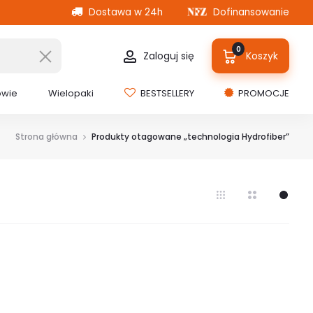
Dostawa w 24h
Dofinansowanie
0
Zaloguj się
Koszyk
owie
Wielopaki
BESTSELLERY
PROMOCJE
Strona główna
Produkty otagowane „technologia Hydrofiber”