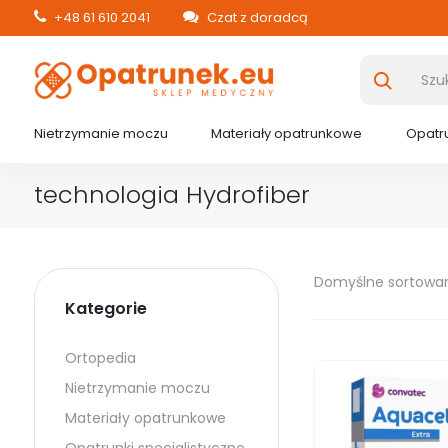
+48 61 610 2041
Czat z doradcą
Nietrzymanie moczu
Materiały opatrunkowe
Opatru
technologia Hydrofiber
Domyślne sortowa
Kategorie
Ortopedia
Nietrzymanie moczu
Materiały opatrunkowe