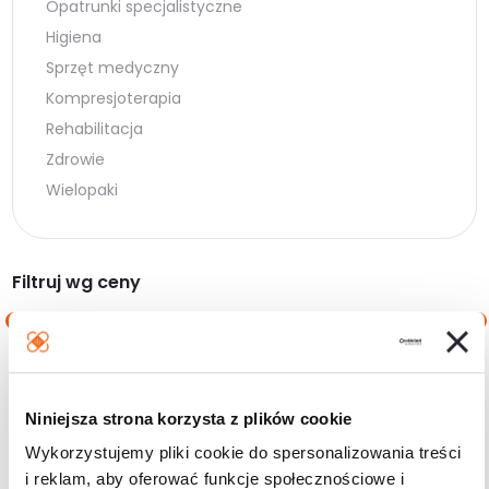
Opatrunki specjalistyczne
Higiena
Sprzęt medyczny
Kompresjoterapia
Rehabilitacja
Zdrowie
Wielopaki
Filtruj wg ceny
Cena
Cena
Cena:
0 zł
—
100 zł
min.
maks.
Niniejsza strona korzysta z plików cookie
Filtruj
Wykorzystujemy pliki cookie do spersonalizowania treści
i reklam, aby oferować funkcje społecznościowe i