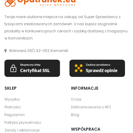
Twoje nowe ulubione miejsce na zakupy od Super Sprzedawcy z
tysiącami zrealizowanych zamówień. U nas kupisz oryginalne
produkty w konkurencyjnych cenach i szybką dostawą z magazynu
w Komornikach.
Wiśniowa 29/1, 62-052 Komorniki
SKLEP
INFORMACJE
Wysyłka
O nas
Płatności
Dofinansowania z NFZ
Regulamin
Blog
Polityka prywatności
WSPÓŁPRACA
Zwroty i reklamacje