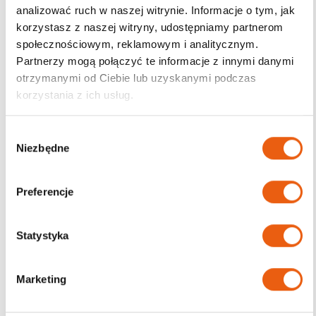
analizować ruch w naszej witrynie. Informacje o tym, jak
korzystasz z naszej witryny, udostępniamy partnerom
Darmowa dostawa
społecznościowym, reklamowym i analitycznym.
od 200zł
Partnerzy mogą połączyć te informacje z innymi danymi
otrzymanymi od Ciebie lub uzyskanymi podczas
korzystania z ich usług.
W
Niezbędne
y
b
ó
Preferencje
r
z
g
Statystyka
o
d
Marketing
y