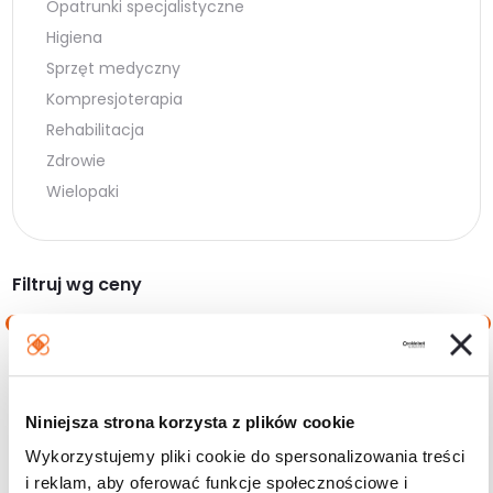
Opatrunki specjalistyczne
Higiena
Sprzęt medyczny
Kompresjoterapia
Rehabilitacja
Zdrowie
Wielopaki
Filtruj wg ceny
Cena
Cena
Cena:
20 zł
—
30 zł
min.
maks.
Niniejsza strona korzysta z plików cookie
Filtruj
Wykorzystujemy pliki cookie do spersonalizowania treści
i reklam, aby oferować funkcje społecznościowe i