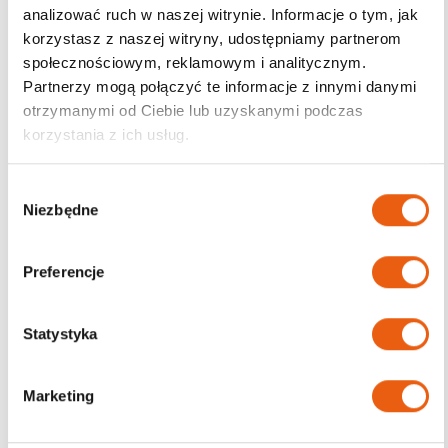
analizować ruch w naszej witrynie. Informacje o tym, jak
korzystasz z naszej witryny, udostępniamy partnerom
Darmowa dostawa
społecznościowym, reklamowym i analitycznym.
od 200zł
Partnerzy mogą połączyć te informacje z innymi danymi
otrzymanymi od Ciebie lub uzyskanymi podczas
korzystania z ich usług.
W
Niezbędne
y
b
ó
Preferencje
r
z
g
Statystyka
o
d
Marketing
y