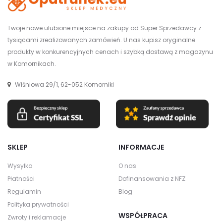
Twoje nowe ulubione miejsce na zakupy od Super Sprzedawcy z
tysiącami zrealizowanych zamówień. U nas kupisz oryginalne
produkty w konkurencyjnych cenach i szybką dostawą z magazynu
w Komornikach.
Wiśniowa 29/1, 62-052 Komorniki
SKLEP
INFORMACJE
Wysyłka
O nas
Płatności
Dofinansowania z NFZ
Regulamin
Blog
Polityka prywatności
WSPÓŁPRACA
Zwroty i reklamacje