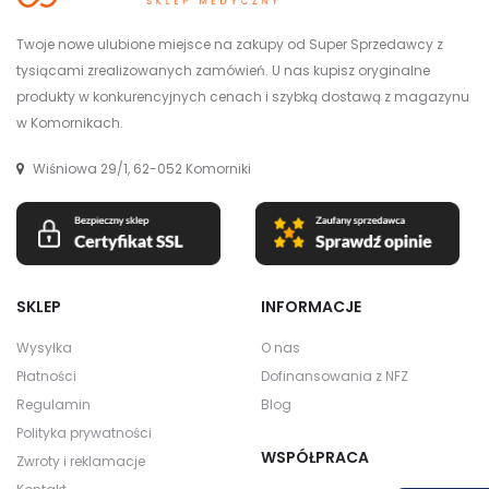
Twoje nowe ulubione miejsce na zakupy od Super Sprzedawcy z
tysiącami zrealizowanych zamówień. U nas kupisz oryginalne
produkty w konkurencyjnych cenach i szybką dostawą z magazynu
w Komornikach.
Wiśniowa 29/1, 62-052 Komorniki
SKLEP
INFORMACJE
Wysyłka
O nas
Płatności
Dofinansowania z NFZ
Regulamin
Blog
Polityka prywatności
WSPÓŁPRACA
Zwroty i reklamacje