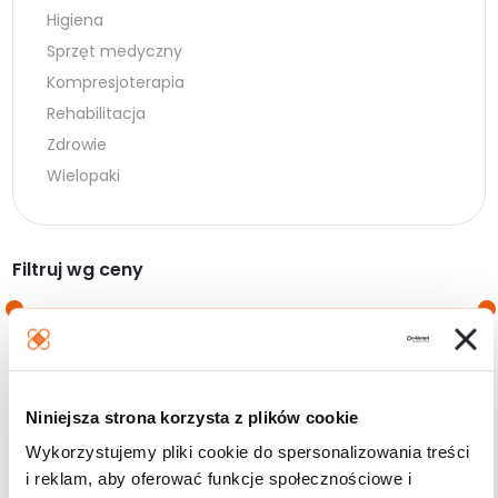
Higiena
Sprzęt medyczny
Kompresjoterapia
Rehabilitacja
Zdrowie
Wielopaki
Filtruj wg ceny
Cena
Cena
Cena:
10 zł
—
20 zł
min.
maks.
Niniejsza strona korzysta z plików cookie
Filtruj
Wykorzystujemy pliki cookie do spersonalizowania treści
i reklam, aby oferować funkcje społecznościowe i