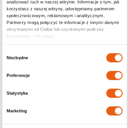
analizować ruch w naszej witrynie. Informacje o tym, jak
korzystasz z naszej witryny, udostępniamy partnerom
Darmowa dostawa
społecznościowym, reklamowym i analitycznym.
od 200zł
Partnerzy mogą połączyć te informacje z innymi danymi
otrzymanymi od Ciebie lub uzyskanymi podczas
korzystania z ich usług.
W
Niezbędne
y
b
ó
Preferencje
r
z
g
Statystyka
o
d
Marketing
y