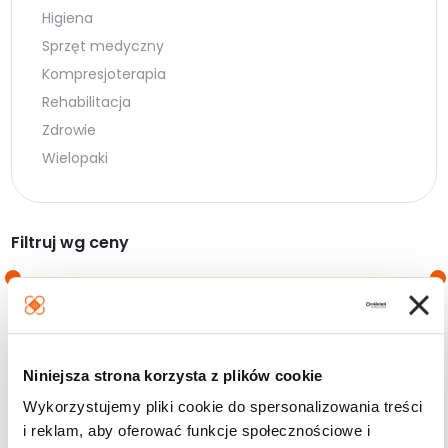
Higiena
Sprzęt medyczny
Kompresjoterapia
Rehabilitacja
Zdrowie
Wielopaki
Filtruj wg ceny
Cena
Cena
Cena:
10 zł
—
20 zł
min.
maks.
Niniejsza strona korzysta z plików cookie
Filtruj
Wykorzystujemy pliki cookie do spersonalizowania treści
i reklam, aby oferować funkcje społecznościowe i