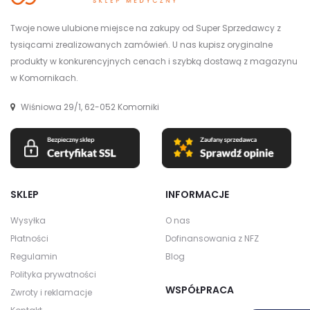
Twoje nowe ulubione miejsce na zakupy od Super Sprzedawcy z
tysiącami zrealizowanych zamówień. U nas kupisz oryginalne
produkty w konkurencyjnych cenach i szybką dostawą z magazynu
w Komornikach.
Wiśniowa 29/1, 62-052 Komorniki
SKLEP
INFORMACJE
Wysyłka
O nas
Płatności
Dofinansowania z NFZ
Regulamin
Blog
Polityka prywatności
WSPÓŁPRACA
Zwroty i reklamacje