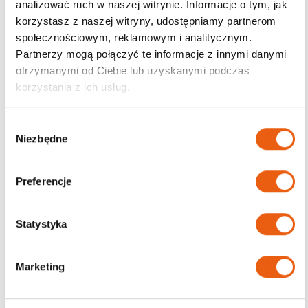
analizować ruch w naszej witrynie. Informacje o tym, jak
korzystasz z naszej witryny, udostępniamy partnerom
Darmowa dostawa
społecznościowym, reklamowym i analitycznym.
od 200zł
Partnerzy mogą połączyć te informacje z innymi danymi
otrzymanymi od Ciebie lub uzyskanymi podczas
korzystania z ich usług.
W
Niezbędne
y
b
ó
Preferencje
r
z
g
Statystyka
o
d
Marketing
y