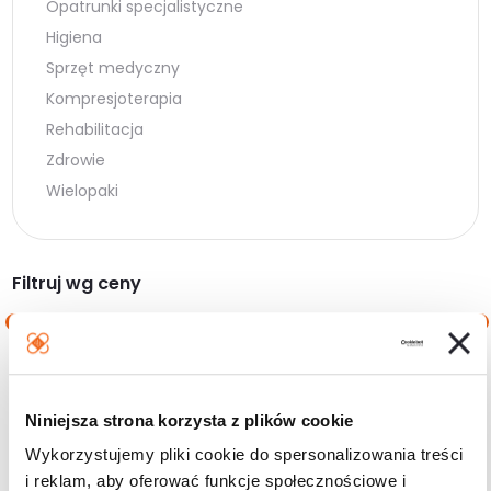
Opatrunki specjalistyczne
Higiena
Sprzęt medyczny
Kompresjoterapia
Rehabilitacja
Zdrowie
Wielopaki
Filtruj wg ceny
Cena
Cena
Cena:
10 zł
—
20 zł
min.
maks.
Niniejsza strona korzysta z plików cookie
Filtruj
Wykorzystujemy pliki cookie do spersonalizowania treści
i reklam, aby oferować funkcje społecznościowe i