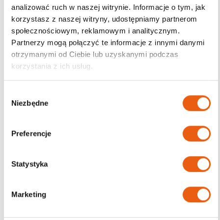
analizować ruch w naszej witrynie. Informacje o tym, jak
korzystasz z naszej witryny, udostępniamy partnerom
Darmowa dostawa
społecznościowym, reklamowym i analitycznym.
od 200zł
Partnerzy mogą połączyć te informacje z innymi danymi
otrzymanymi od Ciebie lub uzyskanymi podczas
korzystania z ich usług.
W
Niezbędne
y
b
ó
Preferencje
r
z
g
Statystyka
o
d
Marketing
y