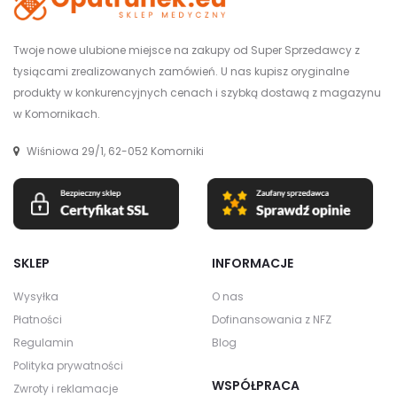
Twoje nowe ulubione miejsce na zakupy od Super Sprzedawcy z
tysiącami zrealizowanych zamówień. U nas kupisz oryginalne
produkty w konkurencyjnych cenach i szybką dostawą z magazynu
w Komornikach.
Wiśniowa 29/1, 62-052 Komorniki
SKLEP
INFORMACJE
Wysyłka
O nas
Płatności
Dofinansowania z NFZ
Regulamin
Blog
Polityka prywatności
WSPÓŁPRACA
Zwroty i reklamacje