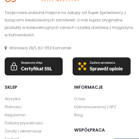
Twoje nowe ulubione miejsce na zakupy od Super Sprzedawcy z
tysiącami zrealizowanych zamówień. U nas kupisz oryginalne
produkty w konkurencyjnych cenach i szybką dostawą z magazynu
w Komornikach.
Wiśniowa 29/1, 62-052 Komorniki
SKLEP
INFORMACJE
Wysyłka
O nas
Płatności
Dofinansowania z NFZ
Regulamin
Blog
Polityka prywatności
WSPÓŁPRACA
Zwroty i reklamacje