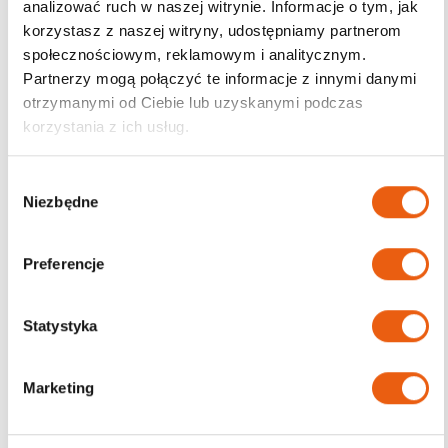
analizować ruch w naszej witrynie. Informacje o tym, jak
korzystasz z naszej witryny, udostępniamy partnerom
Darmowa dostawa
społecznościowym, reklamowym i analitycznym.
od 200zł
Partnerzy mogą połączyć te informacje z innymi danymi
otrzymanymi od Ciebie lub uzyskanymi podczas
korzystania z ich usług.
W
Niezbędne
y
b
ó
Preferencje
r
z
g
Statystyka
o
d
Marketing
y