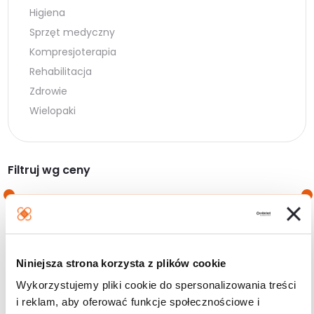
Higiena
Sprzęt medyczny
Kompresjoterapia
Rehabilitacja
Zdrowie
Wielopaki
Filtruj wg ceny
Cena
Cena
Cena:
20 zł
—
30 zł
min.
maks.
Niniejsza strona korzysta z plików cookie
Filtruj
Wykorzystujemy pliki cookie do spersonalizowania treści
i reklam, aby oferować funkcje społecznościowe i