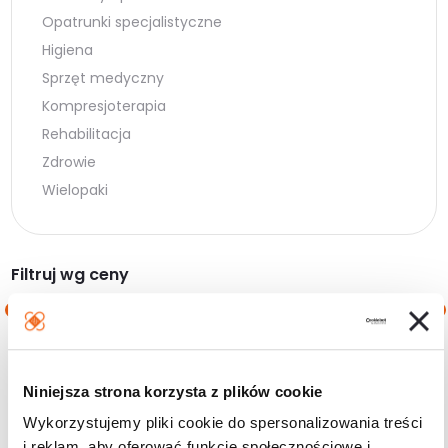
Opatrunki specjalistyczne
Higiena
Sprzęt medyczny
Kompresjoterapia
Rehabilitacja
Zdrowie
Wielopaki
Filtruj wg ceny
Cena
Cena
Cena:
10 zł
—
20 zł
min.
maks.
Niniejsza strona korzysta z plików cookie
Filtruj
Wykorzystujemy pliki cookie do spersonalizowania treści
i reklam, aby oferować funkcje społecznościowe i