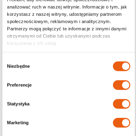
analizować ruch w naszej witrynie. Informacje o tym, jak
korzystasz z naszej witryny, udostępniamy partnerom
społecznościowym, reklamowym i analitycznym.
Darmowa dostawa
Partnerzy mogą połączyć te informacje z innymi danymi
od 200zł
otrzymanymi od Ciebie lub uzyskanymi podczas
korzystania z ich usług.
W
Niezbędne
y
b
ó
Preferencje
r
z
g
Statystyka
o
d
Marketing
y