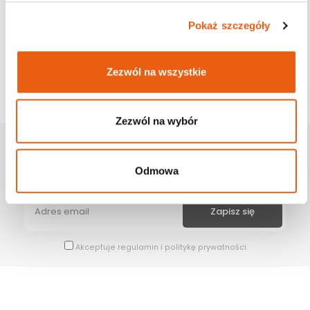
Pokaż szczegóły
Zezwól na wszystkie
Zezwól na wybór
Zapisz Się Na Newsletter
Odmowa
Bądź na bieżąco z naszymi wszystkimi nowościami i promocjami.
Akceptuje
regulamin
i
politykę prywatności