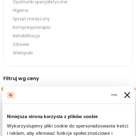
Opatrunki specjalistyczne
Higiena
Sprzęt medyczny
Kompresjoterapia
Rehabilitacja
Zdrowie
Wielopaki
Filtruj wg ceny
Cena
Cena
Cena:
0 zł
—
180 zł
min.
maks.
Niniejsza strona korzysta z plików cookie
Filtruj
Wykorzystujemy pliki cookie do spersonalizowania treści
i reklam, aby oferować funkcje społecznościowe i