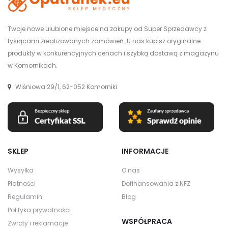
Twoje nowe ulubione miejsce na zakupy od Super Sprzedawcy z
tysiącami zrealizowanych zamówień. U nas kupisz oryginalne
produkty w konkurencyjnych cenach i szybką dostawą z magazynu
w Komornikach.
Wiśniowa 29/1, 62-052 Komorniki
SKLEP
INFORMACJE
Wysyłka
O nas
Płatności
Dofinansowania z NFZ
Regulamin
Blog
Polityka prywatności
WSPÓŁPRACA
Zwroty i reklamacje