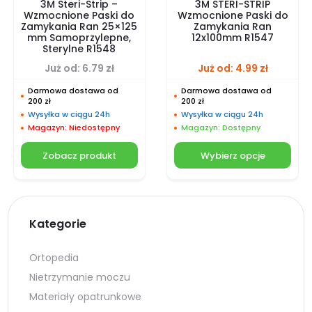
3M Steri-Strip –
3M STERI-STRIP
Wzmocnione Paski do
Wzmocnione Paski do
Zamykania Ran 25×125
Zamykania Ran
mm Samoprzylepne,
12x100mm R1547
Sterylne R1548
Już od:
6.79
zł
Już od:
4.99
zł
Darmowa dostawa od
Darmowa dostawa od
200 zł
200 zł
Wysyłka w ciągu 24h
Wysyłka w ciągu 24h
Magazyn: Niedostępny
Magazyn: Dostępny
Zobacz produkt
Wybierz opcje
Kategorie
Ortopedia
Nietrzymanie moczu
Materiały opatrunkowe