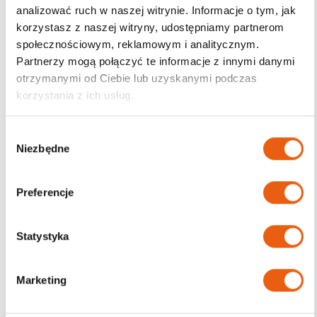
analizować ruch w naszej witrynie. Informacje o tym, jak
korzystasz z naszej witryny, udostępniamy partnerom
Darmowa dostawa
społecznościowym, reklamowym i analitycznym.
od 200zł
Partnerzy mogą połączyć te informacje z innymi danymi
otrzymanymi od Ciebie lub uzyskanymi podczas
korzystania z ich usług.
W
Niezbędne
y
b
ó
Preferencje
r
z
g
Statystyka
o
d
Marketing
y