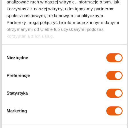
analizować ruch w naszej witrynie. Informacje o tym, jak
korzystasz z naszej witryny, udostępniamy partnerom
Darmowa dostawa
społecznościowym, reklamowym i analitycznym.
od 200zł
Partnerzy mogą połączyć te informacje z innymi danymi
otrzymanymi od Ciebie lub uzyskanymi podczas
korzystania z ich usług.
W
Niezbędne
y
b
ó
Preferencje
r
z
g
Statystyka
o
d
Marketing
y