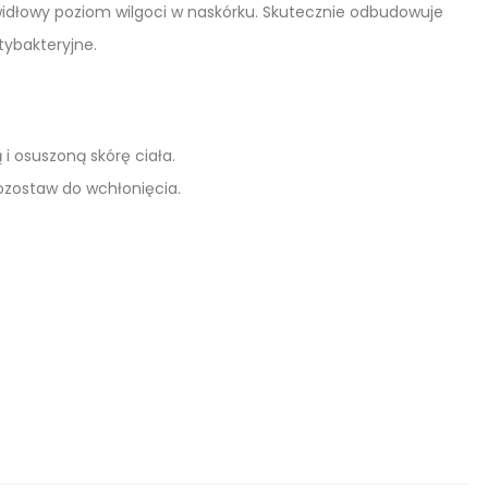
widłowy poziom wilgoci w naskórku. Skutecznie odbudowuje
tybakteryjne.
i osuszoną skórę ciała.
pozostaw do wchłonięcia.