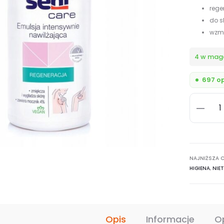
rege
do s
wzma
4 w mag
697 op
ilość
Emulsja
nawilżaj
do
NAJNIŻSZA C
skóry
HIGIENA
,
NIE
suchej
Seni
Care
4%
Opis
Informacje
O