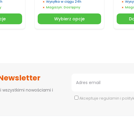
4h
Wysyłka w ciągu 24h
Wysy
y
Magazyn: Dostępny
Maga
cje
Wybierz opcje
Do
 Newsletter
i wszystkimi nowościami i
Akceptuje
regulamin
i
polity