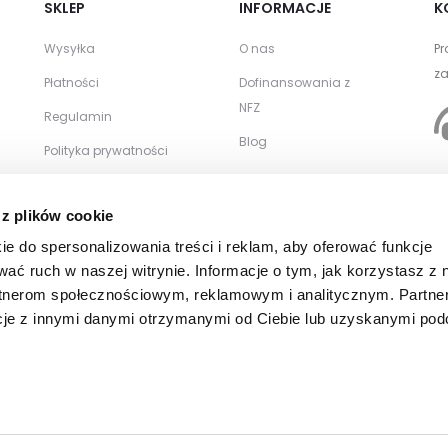
SKLEP
INFORMACJE
K
Wysyłka
O nas
Pr
za
Płatności
Dofinansowania z
NFZ
Regulamin
Blog
Polityka prywatności
Zwroty i reklamacje
WSPÓŁPRACA
 z plików cookie
Kontakt
Zamówienia
ie do spersonalizowania treści i reklam, aby oferować funkcje
hurtowe
wać ruch w naszej witrynie. Informacje o tym, jak korzystasz z 
rtnerom społecznościowym, reklamowym i analitycznym. Partne
cje z innymi danymi otrzymanymi od Ciebie lub uzyskanymi po