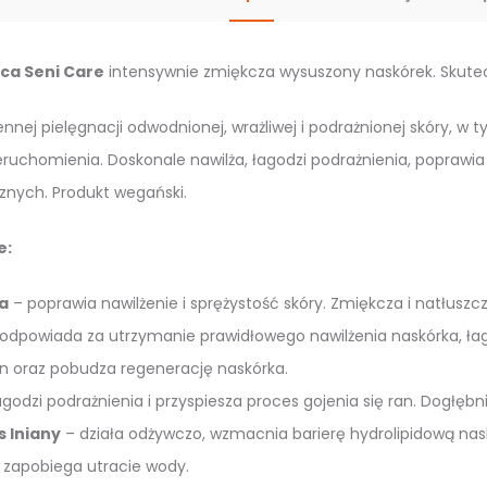
mocznik
-
ąca Seni Care
intensywnie zmiękcza wysuszony naskórek. Skutecz
500
ml.
nnej pielęgnacji odwodnionej, wrażliwej i podrażnionej skóry, w
ruchomienia. Doskonale nawilża, łagodzi podrażnienia, poprawia
znych. Produkt wegański.
e:
a
– poprawia nawilżenie i sprężystość skóry. Zmiękcza i natłusz
odpowiada za utrzymanie prawidłowego nawilżenia naskórka, łagod
an oraz pobudza regenerację naskórka.
godzi podrażnienia i przyspiesza proces gojenia się ran. Dogłębni
 lniany
– działa odżywczo, wzmacnia barierę hydrolipidową nask
 zapobiega utracie wody.