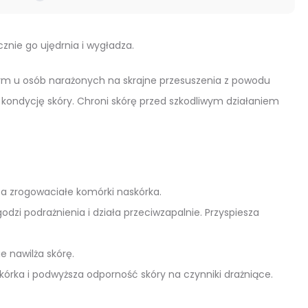
nie go ujędrnia i wygładza.
 tym u osób narażonych na skrajne przesuszenia z powodu
 kondycję skóry. Chroni skórę przed szkodliwym działaniem
cza zrogowaciałe komórki naskórka.
zi podrażnienia i działa przeciwzapalnie. Przyspiesza
e nawilża skórę.
órka i podwyższa odporność skóry na czynniki drażniące.