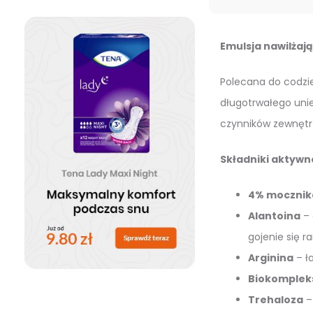
Emulsja nawilżaj
Polecana do codzie
długotrwałego unie
czynników zewnętr
Składniki aktywn
4% mocznik
Alantoina
– 
gojenie się r
Arginina
– ła
Biokompleks
Trehaloza
–