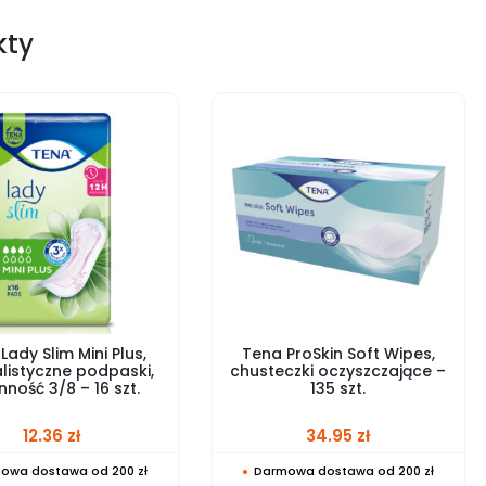
kty
Lady Slim Mini Plus,
Tena ProSkin Soft Wipes,
listyczne podpaski,
chusteczki oczyszczające –
nność 3/8 – 16 szt.
135 szt.
12.36
zł
34.95
zł
owa dostawa od 200 zł
Darmowa dostawa od 200 zł