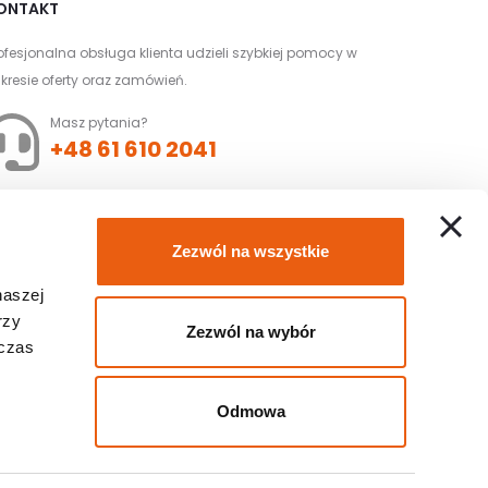
ONTAKT
ofesjonalna obsługa klienta udzieli szybkiej pomocy w
kresie oferty oraz zamówień.
Masz pytania?
+48 61 610 2041
Złóż zamówienie z
Zezwól na wszystkie
dofinansowaniem
naszej
NFZ
rzy
Zezwól na wybór
dczas
Odmowa