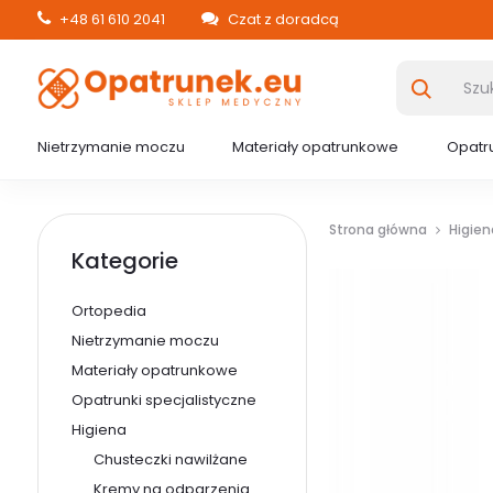
+48 61 610 2041
Czat z doradcą
Nietrzymanie moczu
Materiały opatrunkowe
Opatru
Strona główna
Higien
Kategorie
Ortopedia
Nietrzymanie moczu
Materiały opatrunkowe
Opatrunki specjalistyczne
Higiena
Chusteczki nawilżane
Kremy na odparzenia