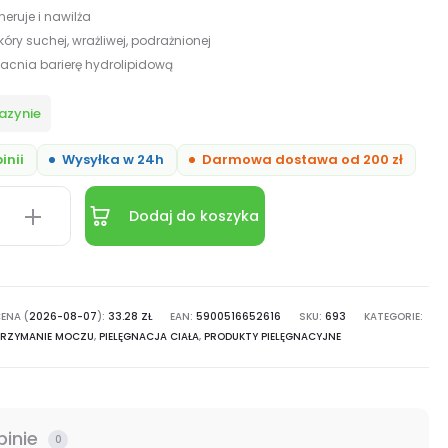
neruje i nawilża
kóry suchej, wrażliwej, podrażnionej
cnia barierę hydrolipidową
azynie
inii
Wysyłka w 24h
Darmowa dostawa od 200 zł
Dodaj do koszyka
ąca
ENA (
2026-08-07
):
33.28
ZŁ
EAN:
5900516652616
SKU:
693
KATEGORIE:
TRZYMANIE MOCZU
,
PIELĘGNACJA CIAŁA
,
PRODUKTY PIELĘGNACYJNE
pinie
0