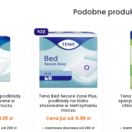
Podobne produ
 podkłady
Tena Bed Secure Zone Plus,
Tena 
owane w
podkłady na łóżko
specja
 moczu
stosowane w nietrzymaniu
chło
moczu
8.05
zł
Cena już od:
6.96
zł
od 200 zł
Darmowa dostawa od 200 zł
Darm