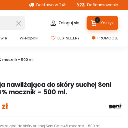
Dostawa w 24h
Dofinansowanie
0
Zaloguj się
Koszyk
owie
Wielopaki
BESTSELLERY
PROMOCJE
% mocznik – 500 ml.
a nawilżająca do skóry suchej Seni
4% mocznik – 500 ml.
8
zł
wilżająca do skóry suchej Seni Care 4% mocznik – 500 ml.