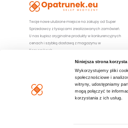
Twoje nowe ulubione miejsce na zakupy od Super
Sprzedawcy z tysiącami zrealizowanych zamówień.
U nas kupisz oryginalne produkty w konkurencyjnych
cenach i szybką dostawą z magazynu w
Komornikach.
Niniejsza strona korzysta
Wiśniowa 29/1, 62-052 Komorniki
Wykorzystujemy pliki cook
społecznościowe i analizo
witryny, udostępniamy pa
mogą połączyć te informa
korzystania z ich usług.
Copyright © 2026