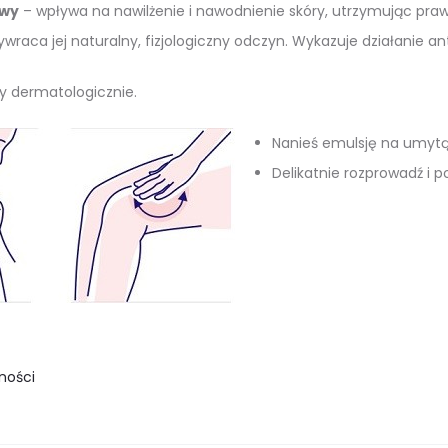
wy
– wpływa na nawilżenie i nawodnienie skóry, utrzymując pra
zywraca jej naturalny, fizjologiczny odczyn. Wykazuje działanie an
y dermatologicznie.
Nanieś emulsję na umytą 
Delikatnie rozprowadź i 
ności