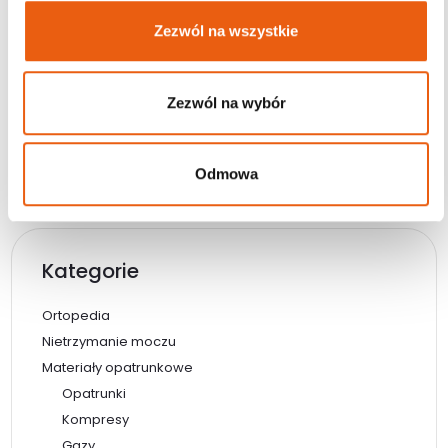
Darmowa dostawa od 200 zł
Zezwól na wszystkie
Wysyłka w ciągu 24h
Magazyn: Dostępny
Zezwól na wybór
Dodaj do koszyka
Odmowa
Kategorie
Ortopedia
Nietrzymanie moczu
Materiały opatrunkowe
Opatrunki
Kompresy
Gazy