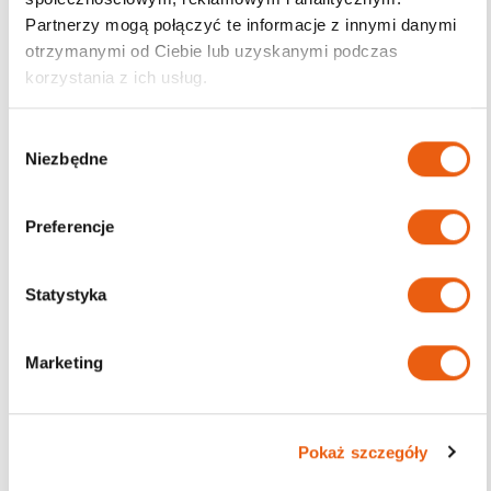
Partnerzy mogą połączyć te informacje z innymi danymi
otrzymanymi od Ciebie lub uzyskanymi podczas
korzystania z ich usług.
W
Niezbędne
y
b
ó
Preferencje
r
z
g
Statystyka
o
d
Marketing
y
Leukoplast Elastomull Haft 8 cm x 4 m, elastyczny
bandaż samoprzylepny – 1 szt.
Pokaż szczegóły
10.92
zł