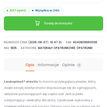
Leukoplast
elastic,
697 opinii
Wysyłka w 24h
plaster
do
Dodaj do koszyka
cięcia
z
opatrunkiem,
NAJNIŻSZA CENA (
2026-08-07
):
10.47
ZŁ
EAN:
4042809660036
1
SKU:
1835
KATEGORIE:
MATERIAŁY OPATRUNKOWE
,
OPATRUNKI
szt.
6cm
Opis
Informacje
Opinie
0
x
1m
Leukoplast® elastic
to mocno przylegający plaster, który
dzięki swojej elastyczności dopasowuje się do zginających,
aktywnie poruszających się części ciał. Jest w pełni
oddychający i delikatny dla skóry. Opatrunek wykonany z
miękkiej włókniny jest bardzo chłonny oraz nie przykleja się do