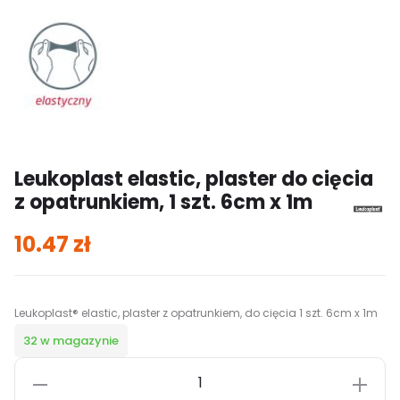
Leukoplast elastic, plaster do cięcia
z opatrunkiem, 1 szt. 6cm x 1m
10.47
zł
Leukoplast® elastic, plaster z opatrunkiem, do cięcia 1 szt. 6cm x 1m
32 w magazynie
ilość