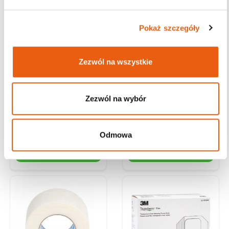
Pokaż szczegóły
3M Tegaderm Film
3M Transpore 2,5 cm x
1626W 10 x 12 cm,
9,1 m, mikroporowaty
opatrunek
przezroczysty
Zezwól na wszystkie
półprzepuszczalny,
przylepiec chirurgiczny
przezroczysty
Już od:
2.90
zł
Już od:
3.70
zł
Zezwól na wybór
Darmowa dostawa od
Darmowa dostawa od
200 zł
200 zł
Wysyłka w ciągu 24h
Wysyłka w ciągu 24h
Magazyn: Niedostępny
Magazyn: Dostępny
Odmowa
Zobacz produkt
Wybierz opcje