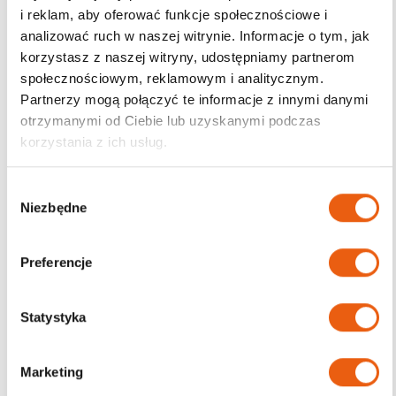
i reklam, aby oferować funkcje społecznościowe i
analizować ruch w naszej witrynie. Informacje o tym, jak
3M Steri-Strip 6 x 100
3M Tegaderm CHG
korzystasz z naszej witryny, udostępniamy partnerom
mm, paski do
1657R 8.5 x 11.5 cm,
zamykania ran
przezroczysty
społecznościowym, reklamowym i analitycznym.
zamiast szwów
opatrunek
Partnerzy mogą połączyć te informacje z innymi danymi
zabezpieczania miejsc
wkłucia.
otrzymanymi od Ciebie lub uzyskanymi podczas
korzystania z ich usług.
Już od:
3.30
zł
Już od:
52.99
zł
Darmowa dostawa od
Darmowa dostawa od
200 zł
200 zł
W
Wysyłka w ciągu 24h
Wysyłka w ciągu 24h
Niezbędne
y
Magazyn: Dostępny
Magazyn: Dostępny
b
ó
Wybierz opcje
Wybierz opcje
Preferencje
r
z
g
Statystyka
o
d
Marketing
y