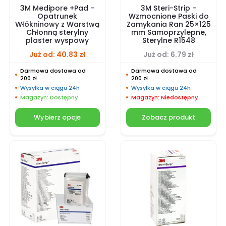
3M Medipore +Pad –
3M Steri-Strip –
Opatrunek
Wzmocnione Paski do
Włókninowy z Warstwą
Zamykania Ran 25×125
Chłonną sterylny
mm Samoprzylepne,
plaster wyspowy
Sterylne R1548
Już od:
40.83
zł
Już od:
6.79
zł
Darmowa dostawa od
Darmowa dostawa od
200 zł
200 zł
Wysyłka w ciągu 24h
Wysyłka w ciągu 24h
Magazyn: Dostępny
Magazyn: Niedostępny
Wybierz opcje
Zobacz produkt