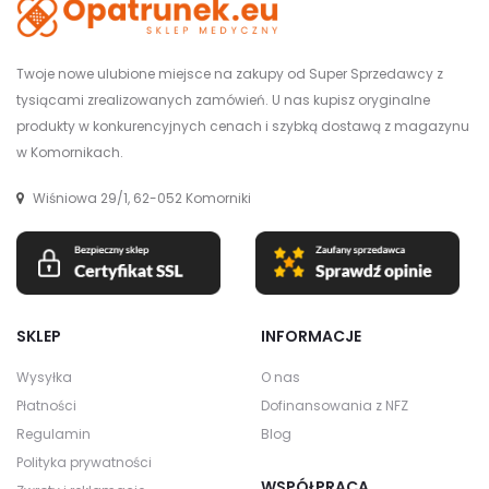
Twoje nowe ulubione miejsce na zakupy od Super Sprzedawcy z
tysiącami zrealizowanych zamówień. U nas kupisz oryginalne
produkty w konkurencyjnych cenach i szybką dostawą z magazynu
w Komornikach.
Wiśniowa 29/1, 62-052 Komorniki
SKLEP
INFORMACJE
Wysyłka
O nas
Płatności
Dofinansowania z NFZ
Regulamin
Blog
Polityka prywatności
WSPÓŁPRACA