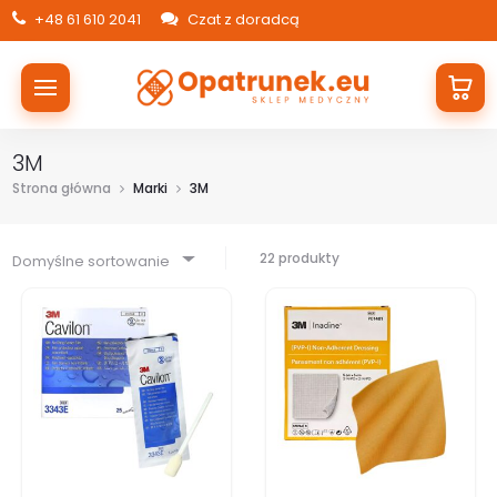
+48 61 610 2041
Czat z doradcą
3M
Strona główna
Marki
3M
22 produkty
Domyślne sortowanie