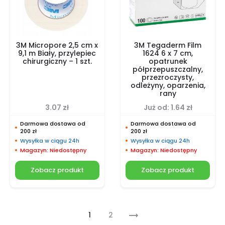
3M Micropore 2,5 cm x
3M Tegaderm Film
9,1 m Biały, przylepiec
1624 6 x 7 cm,
chirurgiczny – 1 szt.
opatrunek
półprzepuszczalny,
przezroczysty,
odleżyny, oparzenia,
rany
3.07
zł
Już od:
1.64
zł
Darmowa dostawa od
Darmowa dostawa od
200 zł
200 zł
Wysyłka w ciągu 24h
Wysyłka w ciągu 24h
Magazyn: Niedostępny
Magazyn: Niedostępny
Zobacz produkt
Zobacz produkt
1
2