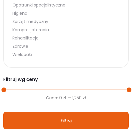
Opatrunki specjalistyczne
Higiena
Sprzęt medyczny
Kompresjoterapia
Rehabilitacja
Zdrowie
Wielopaki
Filtruj wg ceny
Cena
Cena
Cena:
0 zł
—
1,250 zł
min.
maks.
Filtruj