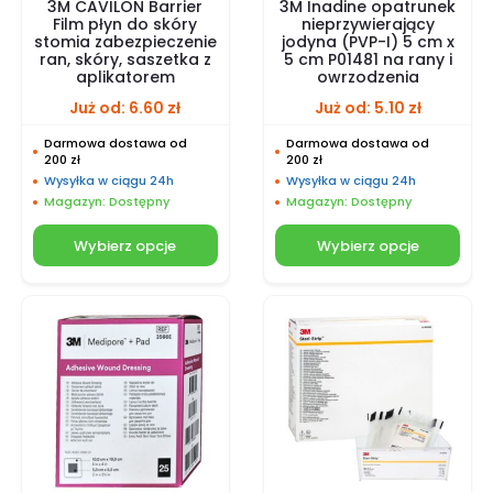
3M CAVILON Barrier
3M Inadine opatrunek
Film płyn do skóry
nieprzywierający
stomia zabezpieczenie
jodyna (PVP-I) 5 cm x
ran, skóry, saszetka z
5 cm P01481 na rany i
aplikatorem
owrzodzenia
Już od:
6.60
zł
Już od:
5.10
zł
Darmowa dostawa od
Darmowa dostawa od
200 zł
200 zł
Wysyłka w ciągu 24h
Wysyłka w ciągu 24h
Magazyn: Dostępny
Magazyn: Dostępny
Wybierz opcje
Wybierz opcje