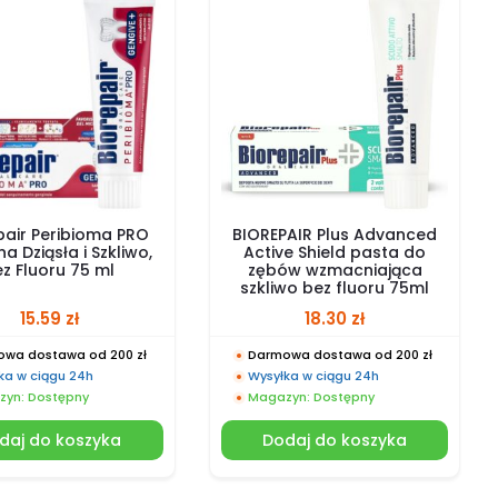
pair Peribioma PRO
BIOREPAIR Plus Advanced
a Dziąsła i Szkliwo,
Active Shield pasta do
ez Fluoru 75 ml
zębów wzmacniająca
szkliwo bez fluoru 75ml
15.59
zł
18.30
zł
wa dostawa od 200 zł
Darmowa dostawa od 200 zł
ka w ciągu 24h
Wysyłka w ciągu 24h
yn: Dostępny
Magazyn: Dostępny
daj do koszyka
Dodaj do koszyka