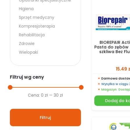
Opatrunki specjalistyczne
Higiena
Sprzęt medyczny
Kompresjoterapia
Rehabilitacja
BIOREPAIR Acti
Zdrowie
Pasta do zębó
szkliwa Bez Fl
Wielopaki
15.49
Filtruj wg ceny
Darmowa dostaw
Wysyłka w ciągu
Magazyn: Dostę
Cena
Cena
Cena:
0 zł
—
30 zł
Dodaj do k
min.
maks.
Filtruj