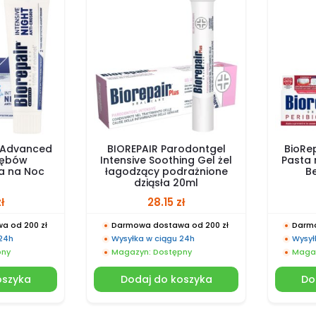
t Advanced
BIOREPAIR Parodontgel
BioRe
zębów
Intensive Soothing Gel żel
Pasta n
a na Noc
łagodzący podrażnione
B
dziąsła 20ml
zł
28.15
zł
a od 200 zł
Darmowa dostawa od 200 zł
Darmo
 24h
Wysyłka w ciągu 24h
Wysył
pny
Magazyn: Dostępny
Magaz
oszyka
Dodaj do koszyka
Do