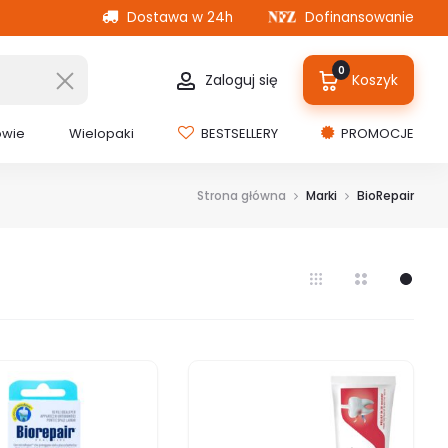
Dostawa w 24h
Dofinansowanie
0
Zaloguj się
Koszyk
owie
Wielopaki
BESTSELLERY
PROMOCJE
Strona główna
Marki
BioRepair