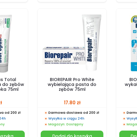
us Total
BIOREPAIR Pro White
BIO
a do zębów
wybielająca pasta do
wykał
bka 75ml
zębów 75ml
ł
17.80
zł
a od 200 zł
Darmowa dostawa od 200 zł
Darmo
 24h
Wysyłka w ciągu 24h
Wysył
pny
Magazyn: Dostępny
Magaz
oszyka
Dodaj do koszyka
Do