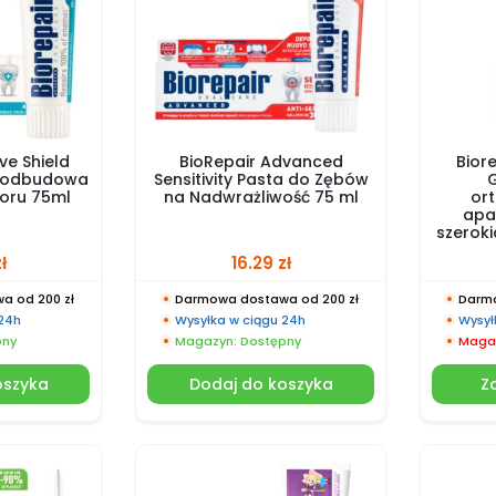
ve Shield
BioRepair Advanced
Biore
w odbudowa
Sensitivity Pasta do Zębów
G
uoru 75ml
na Nadwrażliwość 75 ml
or
apa
szeroki
zł
16.29
zł
a od 200 zł
Darmowa dostawa od 200 zł
Darmo
 24h
Wysyłka w ciągu 24h
Wysył
pny
Magazyn: Dostępny
Magaz
oszyka
Dodaj do koszyka
Z