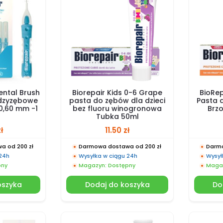
ental Brush
Biorepair Kids 0-6 Grape
BioRep
ędzyzębowe
pasta do zębów dla dzieci
Pasta d
 0,60 mm -1
bez fluoru winogronowa
Brz
Tubka 50ml
ł
11.50
zł
a od 200 zł
Darmowa dostawa od 200 zł
Darmo
 24h
Wysyłka w ciągu 24h
Wysył
pny
Magazyn: Dostępny
Magaz
oszyka
Dodaj do koszyka
Do