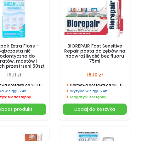
pair Extra Floss –
BIOREPAIR Fast Sensitive
ąbczasta nić
Repair pasta do zębów na
todontyczna do
nadwrażliwość bez fluoru
ratów, mostów i
75ml
ch przestrzeni 50szt
19.11
zł
16.10
zł
wa dostawa od 200 zł
Darmowa dostawa od 200 zł
ka w ciągu 24h
Wysyłka w ciągu 24h
yn: Niedostępny
Magazyn: Dostępny
obacz produkt
Dodaj do koszyka