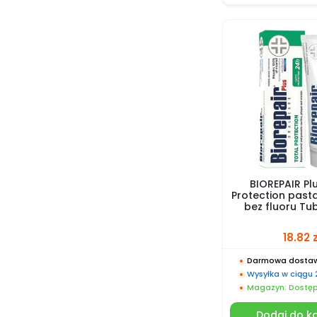
BIOREPAIR Pl
Protection past
bez fluoru Tu
18.82
z
Darmowa dostaw
Wysyłka w ciągu
Magazyn: Dostę
Dodaj do k