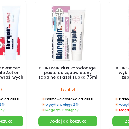
 Advanced
BIOREPAIR Plus Parodontgel
BIOREP
ble Action
pasta do zębów stany
wybi
wrażliwych
zapalne dziąseł Tubka 75ml
zę
ł
17.14
zł
a od 200 zł
Darmowa dostawa od 200 zł
Darmo
 24h
Wysyłka w ciągu 24h
Wysył
pny
Magazyn: Dostępny
Magaz
oszyka
Dodaj do koszyka
Z