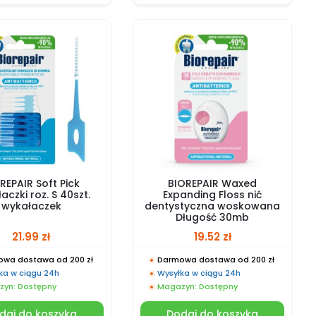
REPAIR Soft Pick
BIOREPAIR Waxed
aczki roz. S 40szt.
Expanding Floss nić
wykałaczek
dentystyczna woskowana
Długość 30mb
21.99
zł
19.52
zł
wa dostawa od 200 zł
Darmowa dostawa od 200 zł
ka w ciągu 24h
Wysyłka w ciągu 24h
yn: Dostępny
Magazyn: Dostępny
daj do koszyka
Dodaj do koszyka