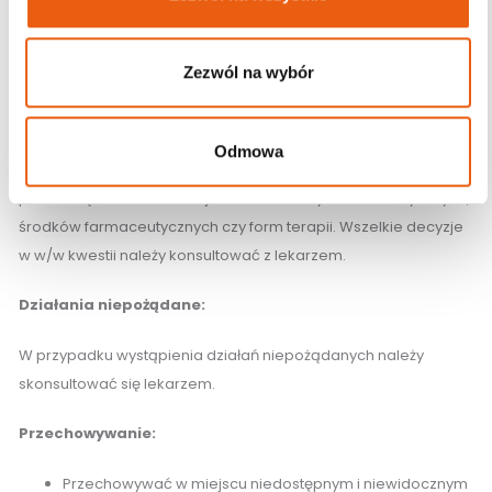
Posiada oznakowanie CE.
Posiada deklarację zgodności UE.
Zezwól na wybór
Zawiera instrukcję/etykietę w języku polskim.
Niniejsze informacje zawarte w ofercie zdjęcia, opisy itp.
Odmowa
produktów nie zastępują konsultacji z lekarzem i nie mogą być
podstawą do stosowania jakichkolwiek wyrobów medycznych,
środków farmaceutycznych czy form terapii. Wszelkie decyzje
w w/w kwestii należy konsultować z lekarzem.
Działania niepożądane:
W przypadku wystąpienia działań niepożądanych należy
skonsultować się lekarzem.
Przechowywanie:
Przechowywać w miejscu niedostępnym i niewidocznym