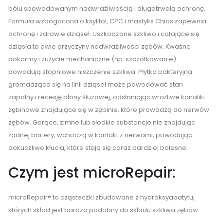
bólu spowodowanym nadwrażliwością i długotrwałą ochronę.
Formuła wzbogacona o ksylitol, CPC i mastyks Chios zapewnia
ochronę i zdrowie dziąseł. Uszkodzone szkliwo i cofające się
dziąsła to dwie przyczyny nadwrażliwości zębów. Kwaśne
pokarmy i zużycie mechaniczne (np. szczotkowanie)
powodują stopniowe niszczenie szkliwa. Płytka bakteryjna
gromadząca się na linii dziąseł może powodować stan
zapalny i recesję błony śluzowej, odsłaniając wrażliwe kanaliki
zębinowe znajdujące się w zębinie, które prowadzą do nerwów
zębów. Gorące, zimne lub słodkie substancje nie znajdując
żadnej bariery, wchodzą w kontakt z nerwami, powodując
dokuczliwe kłucia, które stają się coraz bardziej bolesne.
Czym jest microRepair:
microRepair® to cząsteczki zbudowane z hydroksyapatytu,
których skład jest bardzo podobny do składu szkliwa zębów.