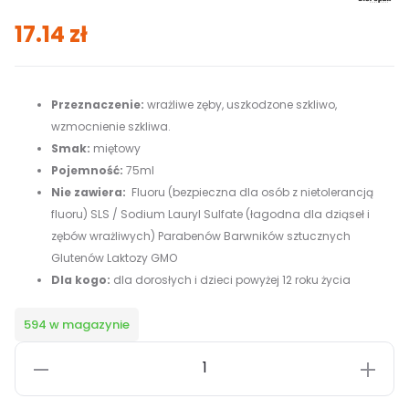
17.14
zł
Przeznaczenie:
wrażliwe zęby, uszkodzone szkliwo,
wzmocnienie szkliwa.
Smak:
miętowy
Pojemność:
75ml
Nie zawiera:
Fluoru (bezpieczna dla osób z nietolerancją
fluoru) SLS / Sodium Lauryl Sulfate (łagodna dla dziąseł i
zębów wrażliwych) Parabenów Barwników sztucznych
Glutenów Laktozy GMO
Dla kogo:
dla dorosłych i dzieci powyżej 12 roku życia
594 w magazynie
ilość
BIOREPAIR