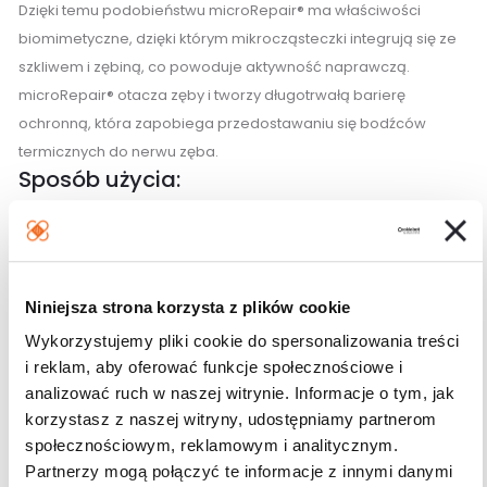
Dzięki temu podobieństwu microRepair® ma właściwości
biomimetyczne, dzięki którym mikrocząsteczki integrują się ze
szkliwem i zębiną, co powoduje aktywność naprawczą.
microRepair® otacza zęby i tworzy długotrwałą barierę
ochronną, która zapobiega przedostawaniu się bodźców
termicznych do nerwu zęba.
Sposób użycia:
Nałóż niewielką ilość pasty do zębów (około wielkości ziarnka
grochu) na szczoteczkę. Szczotkuj zęby przez dwie minuty, a
następnie dokładnie wypłucz usta wodą lub użyj płynu do
Niniejsza strona korzysta z plików cookie
płukania jamy ustnej oraz akcesoriów międzyzębowych.
Wykorzystujemy pliki cookie do spersonalizowania treści
Biorepair może być stosowany bez nadzoru osoby
i reklam, aby oferować funkcje społecznościowe i
dorosłej, nawet przez dzieci poniżej 6 roku życia,
analizować ruch w naszej witrynie. Informacje o tym, jak
ponieważ nie zawiera fluoru. microRepair wspomaga
korzystasz z naszej witryny, udostępniamy partnerom
społecznościowym, reklamowym i analitycznym.
remineralizację szkliwa i zębiny.
Partnerzy mogą połączyć te informacje z innymi danymi