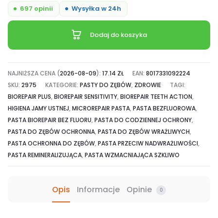
PLUS
697 opinii
Wysyłka w 24h
Sensitive
Teeth
Dodaj do koszyka
pasta
do
zębów
NAJNIŻSZA CENA (
2026-08-09
):
17.14
ZŁ
EAN:
8017331092224
wrażliwych
SKU:
2975
KATEGORIE:
PASTY DO ZĘBÓW
,
ZDROWIE
TAGI:
Tubka
BIOREPAIR PLUS
,
BIOREPAIR SENSITIVITY
,
BIOREPAIR TEETH ACTION
,
HIGIENA JAMY USTNEJ
,
MICROREPAIR PASTA
,
PASTA BEZFLUOROWA
,
75ml
PASTA BIOREPAIR BEZ FLUORU
,
PASTA DO CODZIENNEJ OCHRONY
,
PASTA DO ZĘBÓW OCHRONNA
,
PASTA DO ZĘBÓW WRAŻLIWYCH
,
PASTA OCHRONNA DO ZĘBÓW
,
PASTA PRZECIW NADWRAŻLIWOŚCI
,
PASTA REMINERALIZUJĄCA
,
PASTA WZMACNIAJĄCA SZKLIWO
Opis
Informacje
Opinie
0