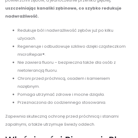
powierzchni zębów, a jednocześnie przenika głębiej,
uszczelniając kanaliki zębinowe, co szybko redukuje
nadwrażliwość.
Redukuje ból i nadwrażliwość zębów już po kilku
użyciach.
Regeneruje i odbudowuje szkliwo dzięki cząsteczkom
microRepair®.
Nie zawiera fluoru – bezpieczna także dla osób z
nietolerancją fluoru.
Chroni przed próchnicą, osadem i kamieniem
nazębnym.
Pomaga utrzymać zdrowe i mocne dziąsła.
Przeznaczona do codziennego stosowania.
Zapewnia skuteczną ochronę przed próchnicą i stanami
zapalnymi, a także utrzymuje świeży oddech.