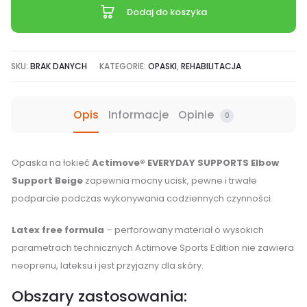
Actimove®
Dodaj do koszyka
Elbow
Support
dla
SKU:
BRAK DANYCH
KATEGORIE:
OPASKI
,
REHABILITACJA
osób
z
Opis
Informacje
Opinie
0
przewlekłym
bólem
łokcia
Opaska na łokieć
Actimove® EVERYDAY SUPPORTS Elbow
beżowa
Support Beige
zapewnia mocny ucisk, pewne i trwałe
podparcie podczas wykonywania codziennych czynności.
Latex free formula
– perforowany materiał o wysokich
parametrach technicznych Actimove Sports Edition nie zawiera
neoprenu, lateksu i jest przyjazny dla skóry.
Obszary zastosowania: