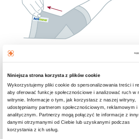
To jest wyrób medyczny. Używaj go zgodnie z instrukcją
Niniejsza strona korzysta z plików cookie
używania lub etykietą.
Wykorzystujemy pliki cookie do spersonalizowania treści i r
Podmiot prowadzący reklamę: Inkontynencja Sp. z o.o.;
aby oferować funkcje społecznościowe i analizować ruch w 
Producent Essity; Stosuj do unieruchomienia lub stabilizacji
witrynie. Informacje o tym, jak korzystasz z naszej witryny,
kończyn i pleców.
udostępniamy partnerom społecznościowym, reklamowym i
analitycznym. Partnerzy mogą połączyć te informacje z inn
Karta odpowiedzialności
danymi otrzymanymi od Ciebie lub uzyskanymi podczas
korzystania z ich usług.