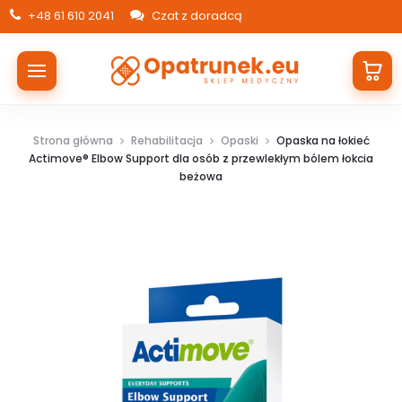
+48 61 610 2041
Czat z doradcą
Strona główna
Rehabilitacja
Opaski
Opaska na łokieć
Actimove® Elbow Support dla osób z przewlekłym bólem łokcia
beżowa