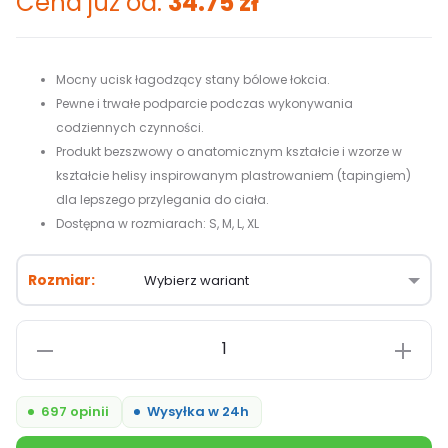
Cena już od:
34.75
zł
Mocny ucisk łagodzący stany bólowe łokcia.
Pewne i trwałe podparcie podczas wykonywania
codziennych czynności.
Produkt bezszwowy o anatomicznym kształcie i wzorze w
kształcie helisy inspirowanym plastrowaniem (tapingiem)
dla lepszego przylegania do ciała.
Dostępna w rozmiarach: S, M, L, XL
Rozmiar
ilość
Opaska
na
697 opinii
Wysyłka w 24h
łokieć