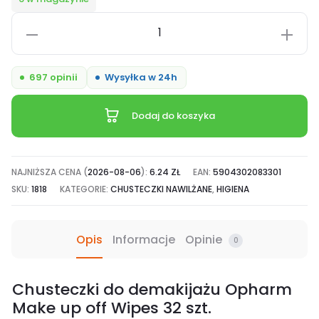
ilość
Opharm
Make
697 opinii
Wysyłka w 24h
Up
Off
Dodaj do koszyka
Wipes,
chusteczki
nawilżane
NAJNIŻSZA CENA (
2026-08-06
):
6.24
ZŁ
EAN:
5904302083301
do
SKU:
1818
KATEGORIE:
CHUSTECZKI NAWILŻANE
,
HIGIENA
demakijażu
-
Opis
Informacje
Opinie
0
32
szt.
Chusteczki do demakijażu Opharm
Make up off Wipes 32 szt.