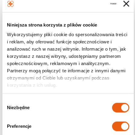
Niniejsza strona korzysta z plików cookie
Wykorzystujemy pliki cookie do spersonalizowania treści
i reklam, aby oferować funkcje społecznościowe i
analizować ruch w naszej witrynie. Informacje o tym, jak
korzystasz z naszej witryny, udostępniamy partnerom
społecznościowym, reklamowym i analitycznym.
Partnerzy mogą połączyć te informacje z innymi danymi
otrzymanymi od Ciebie lub uzyskanymi podczas
korzystania z ich usług.
Trehaloza
W
– utrzymuje wilgoć w skórze, uzupełnia wodę w głębszych
Niezbędne
y
partiach skóry oraz pozostawia ją nawilżoną na dłużej
b
ó
Preferencje
r