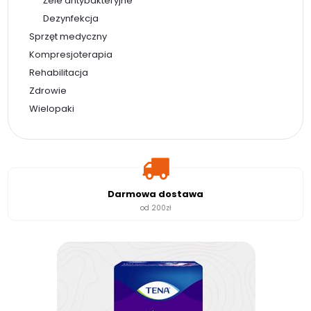
Żele antybakteryjne
Dezynfekcja
Sprzęt medyczny
Kompresjoterapia
Rehabilitacja
Zdrowie
Wielopaki
Darmowa dostawa
od 200zł