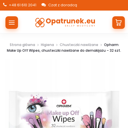
+48 61 610 2041
Czat z doradcą
Strona główna
Higiena
Chusteczki nawilżane
Opharm
Make Up Off Wipes, chusteczki nawilżane do demakijażu – 32 szt.