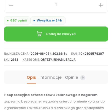
ilość
Orteza
stawu
697 opinii
Wysyłka w 24h
kolanowego
z
Dodaj do koszyka
regulacją
zakresu
ruchomości
NAJNIŻSZA CENA (
2026-08-09
):
303.66
ZŁ
EAN:
4042809579307
Actimove®
SKU:
2363
KATEGORIE:
ORTEZY
,
REHABILITACJA
Post-
Op
Opis
Informacje
Opinie
0
ROM
Knee
Brace
Pooperacyjna orteza stawu kolanowego z zegarem
uniwersalna
zapewnia bezpieczne i wygodne unieruchomienie kolana lub
ograniczenie zakresu ruchu dla szerokiego grona pacjentów