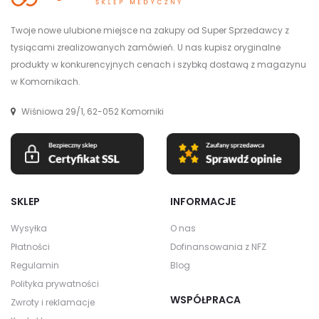
Twoje nowe ulubione miejsce na zakupy od Super Sprzedawcy z
tysiącami zrealizowanych zamówień. U nas kupisz oryginalne
produkty w konkurencyjnych cenach i szybką dostawą z magazynu
w Komornikach.
Wiśniowa 29/1, 62-052 Komorniki
SKLEP
INFORMACJE
Wysyłka
O nas
Płatności
Dofinansowania z NFZ
Regulamin
Blog
Polityka prywatności
WSPÓŁPRACA
Zwroty i reklamacje