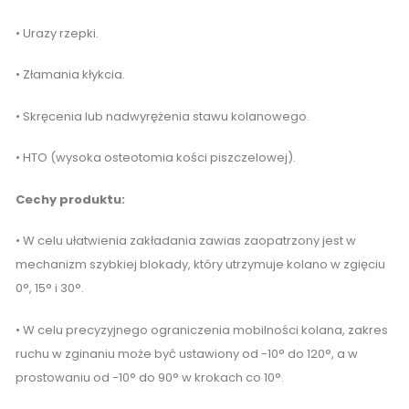
• Urazy rzepki.
• Złamania kłykcia.
• Skręcenia lub nadwyrężenia stawu kolanowego.
• HTO (wysoka osteotomia kości piszczelowej).
Cechy produktu:
• W celu ułatwienia zakładania zawias zaopatrzony jest w
mechanizm szybkiej blokady, który utrzymuje kolano w zgięciu
0°, 15° i 30°.
• W celu precyzyjnego ograniczenia mobilności kolana, zakres
ruchu w zginaniu może być ustawiony od -10° do 120°, a w
prostowaniu od -10° do 90° w krokach co 10°.