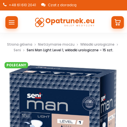
+48 61 610 2041
Czat z doradcą
Strona główna
Nietrzymanie moczu
Wkładki urologiczne
Seni
Seni Man Light Level 1, wkładki urologiczne – 15 szt.
POLECANY