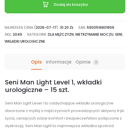
Level
Dodaj do koszyka
1,
wkładki
urologiczne
NAJNIŻSZA CENA (
2026-07-17
):
10.20
ZŁ
EAN:
5900516801656
-
SKU:
2049
KATEGORIE:
DLA MĘŻCZYZN
,
NIETRZYMANIE MOCZU
,
SENI
,
15
WKŁADKI UROLOGICZNE
szt.
Opis
Informacje
Opinie
0
Seni Man Light Level 1, wkładki
urologiczne – 15 szt.
Seni Man Light Level 1 to oddychające wkładki urologiczne
stworzone z myślą o mężczyznach prowadzących aktywny tryb
życia, ceniących sobie komfort i bezpieczeństwo połączone z
dyskrecją. Seni Man Light to najmniejsza wkładka spośród