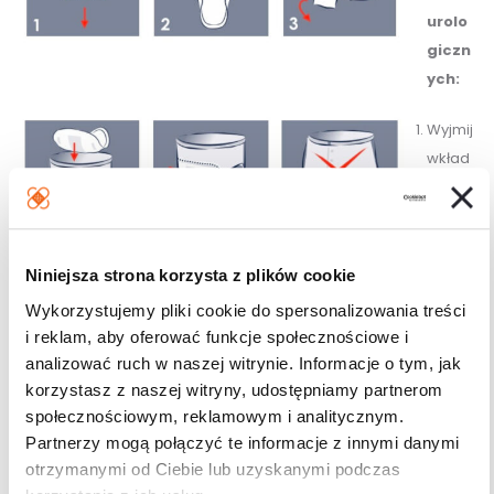
urolo
giczn
ych:
Wyjmij
wkład
kę
urolog
iczną
z
Niniejsza strona korzysta z plików cookie
opakowania.
Wykorzystujemy pliki cookie do spersonalizowania treści
Rozłóż wkładkę.
i reklam, aby oferować funkcje społecznościowe i
Usuń papier z paska klejowego na zewnętrznej części
analizować ruch w naszej witrynie. Informacje o tym, jak
wkładki.
korzystasz z naszej witryny, udostępniamy partnerom
Umieść wkładkę wewnątrz bielizny paskiem klejowym do
społecznościowym, reklamowym i analitycznym.
Partnerzy mogą połączyć te informacje z innymi danymi
dołu. Szeroka część wkładki powinna znajdować się na
otrzymanymi od Ciebie lub uzyskanymi podczas
przodzie bielizny.