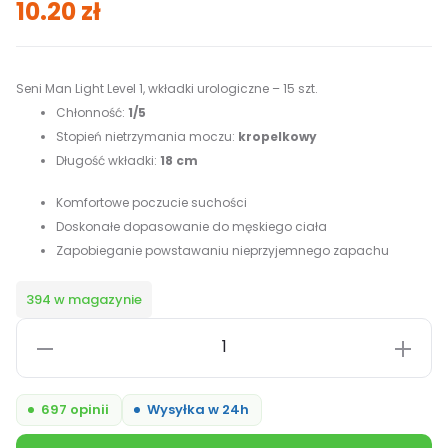
10.20
zł
Seni Man Light Level 1, wkładki urologiczne – 15 szt.
Chłonność:
1/5
Stopień nietrzymania moczu:
kropelkowy
Długość wkładki:
18 cm
Komfortowe poczucie suchości
Doskonałe dopasowanie do męskiego ciała
Zapobieganie powstawaniu nieprzyjemnego zapachu
394 w magazynie
ilość
Seni
Man
697 opinii
Wysyłka w 24h
Light