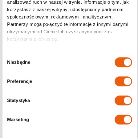
analizować ruch w naszej witrynie. Informacje o tym, jak
korzystasz z naszej witryny, udostępniamy partnerom
Darmowa dostawa
społecznościowym, reklamowym i analitycznym.
od 200zł
Partnerzy mogą połączyć te informacje z innymi danymi
otrzymanymi od Ciebie lub uzyskanymi podczas
korzystania z ich usług.
W
Niezbędne
y
b
ó
Preferencje
r
z
g
Statystyka
o
d
Marketing
y