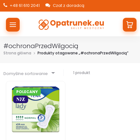
+48 61 610 2041
Czat z doradcą
#ochronaPrzedWilgocią
Strona główna
Produkty otagowane „#ochronaPrzedWilgocią”
1 produkt
Domyślne sortowanie
POLECANY