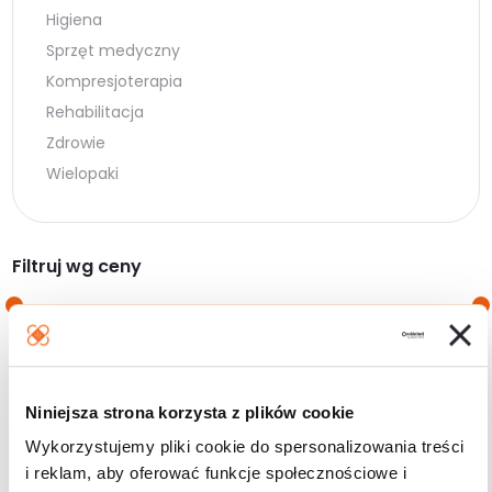
Higiena
Sprzęt medyczny
Kompresjoterapia
Rehabilitacja
Zdrowie
Wielopaki
Filtruj wg ceny
Cena
Cena
Cena:
10 zł
—
30 zł
min.
maks.
Niniejsza strona korzysta z plików cookie
Filtruj
Wykorzystujemy pliki cookie do spersonalizowania treści
i reklam, aby oferować funkcje społecznościowe i