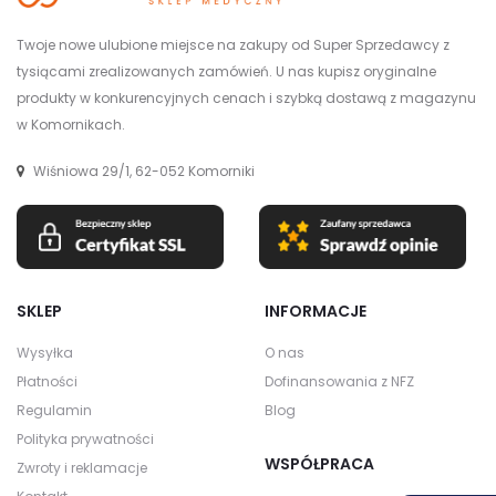
Twoje nowe ulubione miejsce na zakupy od Super Sprzedawcy z
tysiącami zrealizowanych zamówień. U nas kupisz oryginalne
produkty w konkurencyjnych cenach i szybką dostawą z magazynu
w Komornikach.
Wiśniowa 29/1, 62-052 Komorniki
SKLEP
INFORMACJE
Wysyłka
O nas
Płatności
Dofinansowania z NFZ
Regulamin
Blog
Polityka prywatności
WSPÓŁPRACA
Zwroty i reklamacje