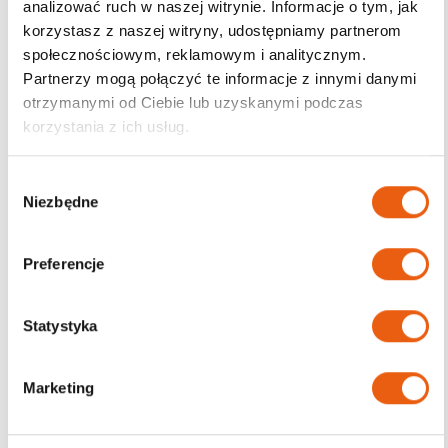
analizować ruch w naszej witrynie. Informacje o tym, jak
korzystasz z naszej witryny, udostępniamy partnerom
Darmowa dostawa
społecznościowym, reklamowym i analitycznym.
od 200zł
Partnerzy mogą połączyć te informacje z innymi danymi
otrzymanymi od Ciebie lub uzyskanymi podczas
korzystania z ich usług.
W
Niezbędne
y
b
ó
Preferencje
r
z
g
Statystyka
o
d
Marketing
y