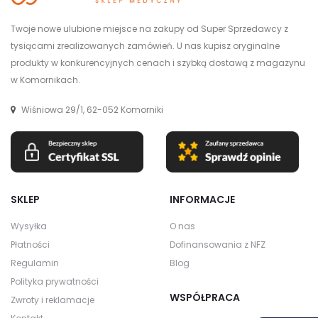
Twoje nowe ulubione miejsce na zakupy od Super Sprzedawcy z
tysiącami zrealizowanych zamówień. U nas kupisz oryginalne
produkty w konkurencyjnych cenach i szybką dostawą z magazynu
w Komornikach.
Wiśniowa 29/1, 62-052 Komorniki
SKLEP
INFORMACJE
Wysyłka
O nas
Płatności
Dofinansowania z NFZ
Regulamin
Blog
Polityka prywatności
WSPÓŁPRACA
Zwroty i reklamacje