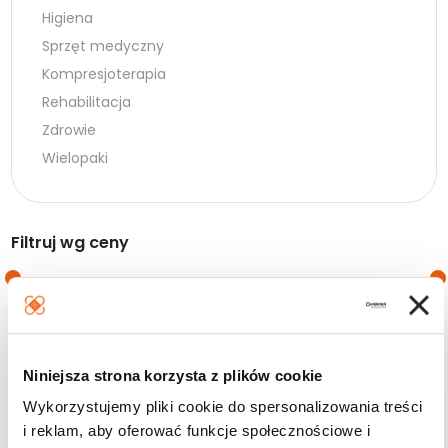
Higiena
Sprzęt medyczny
Kompresjoterapia
Rehabilitacja
Zdrowie
Wielopaki
Filtruj wg ceny
Cena
Cena
Cena:
0 zł
—
160 zł
min.
maks.
Niniejsza strona korzysta z plików cookie
Filtruj
Wykorzystujemy pliki cookie do spersonalizowania treści
i reklam, aby oferować funkcje społecznościowe i