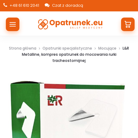
+48 61 610 2041
Czat z doradcą
Strona główna
Opatrunki specjalistyczne
Mocujące
L&R
Metalline, kompres opatrunek do mocowania rurki
tracheostomijnej