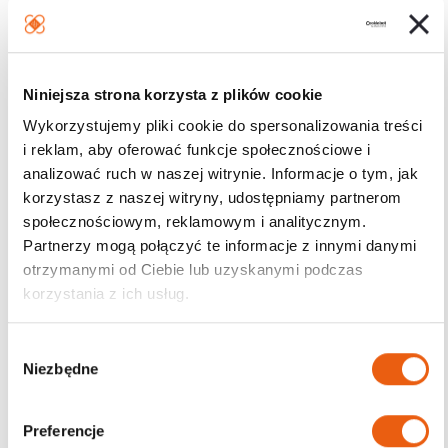
W przypadku wystąpienia działań niepożądanych należy
skonsultować się lekarzem.
Przechowywanie:
Niniejsza strona korzysta z plików cookie
Przechowywać w miejscu niedostępnym i niewidocznym
Wykorzystujemy pliki cookie do spersonalizowania treści
i reklam, aby oferować funkcje społecznościowe i
dla dzieci.
analizować ruch w naszej witrynie. Informacje o tym, jak
Przechowywać w temperaturze pokojowej. Chronić od
korzystasz z naszej witryny, udostępniamy partnerom
światła.
społecznościowym, reklamowym i analitycznym.
Partnerzy mogą połączyć te informacje z innymi danymi
Przeciwwskazania
otrzymanymi od Ciebie lub uzyskanymi podczas
korzystania z ich usług.
Nie stosować w przypadku nadwrażliwości na
którykolwiek ze składników.
Nie stosować po upływie terminu ważności wyrobu
W
Niezbędne
medycznego.
y
b
Podmiot prowadzący reklamę:
ó
Preferencje
r