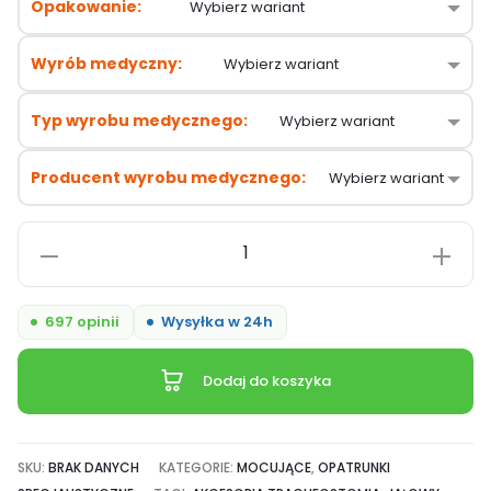
Opakowanie
Wyrób medyczny
Typ wyrobu medycznego
Producent wyrobu medycznego
ilość
L&R
Metalline,
697 opinii
Wysyłka w 24h
kompres
opatrunek
Dodaj do koszyka
do
mocowania
rurki
SKU:
BRAK DANYCH
KATEGORIE:
MOCUJĄCE
,
OPATRUNKI
tracheostomijnej