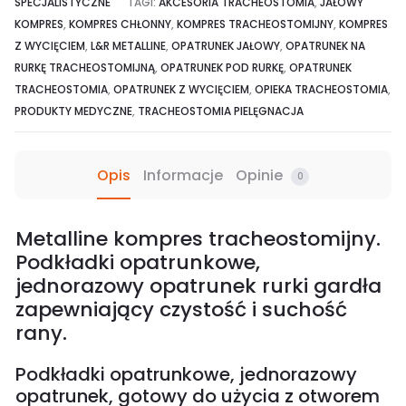
SPECJALISTYCZNE
TAGI:
AKCESORIA TRACHEOSTOMIA
,
JAŁOWY
KOMPRES
,
KOMPRES CHŁONNY
,
KOMPRES TRACHEOSTOMIJNY
,
KOMPRES
Z WYCIĘCIEM
,
L&R METALLINE
,
OPATRUNEK JAŁOWY
,
OPATRUNEK NA
RURKĘ TRACHEOSTOMIJNĄ
,
OPATRUNEK POD RURKĘ
,
OPATRUNEK
TRACHEOSTOMIA
,
OPATRUNEK Z WYCIĘCIEM
,
OPIEKA TRACHEOSTOMIA
,
PRODUKTY MEDYCZNE
,
TRACHEOSTOMIA PIELĘGNACJA
Opis
Informacje
Opinie
0
Metalline kompres tracheostomijny.
Podkładki opatrunkowe,
jednorazowy opatrunek rurki gardła
zapewniający czystość i suchość
rany.
Podkładki opatrunkowe, jednorazowy
opatrunek, gotowy do użycia z otworem