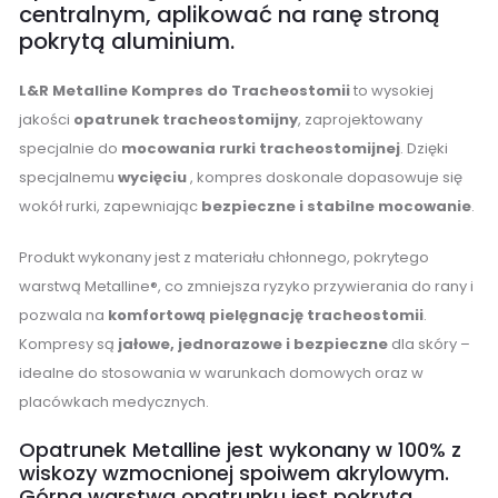
centralnym, aplikować na ranę stroną
pokrytą aluminium.
L&R Metalline Kompres do Tracheostomii
to wysokiej
jakości
opatrunek tracheostomijny
, zaprojektowany
specjalnie do
mocowania rurki tracheostomijnej
. Dzięki
specjalnemu
wycięciu
, kompres doskonale dopasowuje się
wokół rurki, zapewniając
bezpieczne i stabilne mocowanie
.
Produkt wykonany jest z materiału chłonnego, pokrytego
warstwą Metalline®, co zmniejsza ryzyko przywierania do rany i
pozwala na
komfortową pielęgnację tracheostomii
.
Kompresy są
jałowe, jednorazowe i bezpieczne
dla skóry –
idealne do stosowania w warunkach domowych oraz w
placówkach medycznych.
Opatrunek Metalline jest wykonany w 100% z
wiskozy wzmocnionej spoiwem akrylowym.
Górna warstwa opatrunku jest pokryta