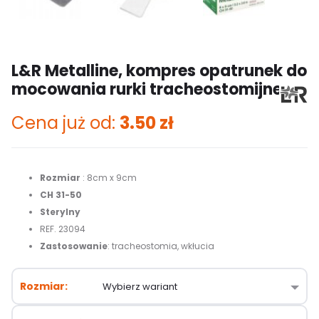
L&R Metalline, kompres opatrunek do
mocowania rurki tracheostomijnej
Cena już od:
3.50
zł
Rozmiar
: 8cm x 9cm
CH 31-50
Sterylny
REF. 23094
Zastosowanie
: tracheostomia, wkłucia
Rozmiar