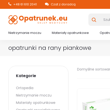
+48 61 610 2041
Czat z doradcą
Nietrzymanie moczu
Materiały opatrunkowe
Opatru
opatrunki na rany piankowe
Domyślne sortowa
Kategorie
Ortopedia
Nietrzymanie moczu
Materiały opatrunkowe