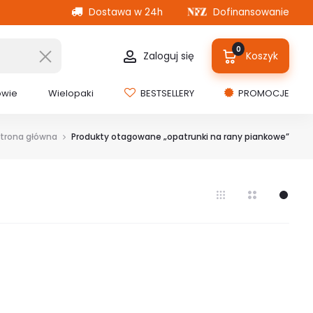
Dostawa w 24h
Dofinansowanie
0
Zaloguj się
Koszyk
owie
Wielopaki
BESTSELLERY
PROMOCJE
Strona główna
Produkty otagowane „opatrunki na rany piankowe”