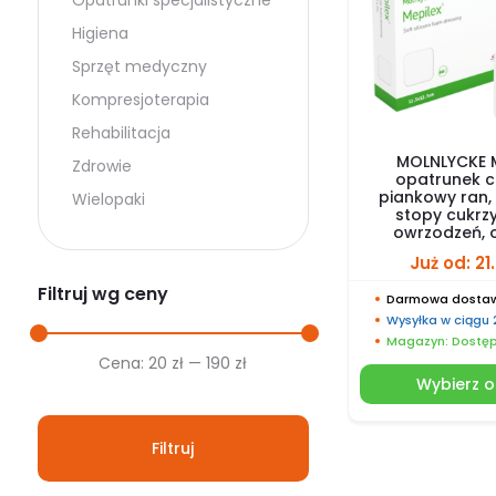
Opatrunki specjalistyczne
Higiena
Sprzęt medyczny
Kompresjoterapia
Rehabilitacja
MOLNLYCKE M
Zdrowie
opatrunek c
piankowy ran,
Wielopaki
stopy cukrz
owrzodzeń, 
Już od:
21
Filtruj wg ceny
Darmowa dostaw
Wysyłka w ciągu
Magazyn: Dostę
Cena
Cena
Cena:
20 zł
—
190 zł
Wybierz o
min.
maks.
Filtruj