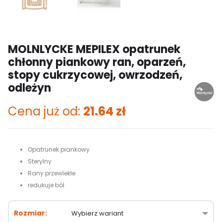
MOLNLYCKE MEPILEX opatrunek
chłonny piankowy ran, oparzeń,
stopy cukrzycowej, owrzodzeń,
odleżyn
Cena już od:
21.64
zł
Opatrunek piankowy
Sterylny
Rany przewlekłe
redukuje ból
Rozmiar