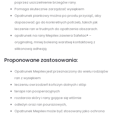
poprzez uszczelnienie brzegów rany.
Pomaga skutecznie zarządzać wysiękiem
Opatrunek piankowy można po prostu przyciąć, aby
dopasować go do konkretnych potrzeb, takich jak
leczenie ran w trudnych do opatrzenia obszarach.
opatrunek na rany Mepilex zawiera Safetac® –
oryginalną, mniej bolesną warstwę kontaktową z
silikonową adhezją.
Proponowane zastosowania:
Opatrunek Mepilex jest przeznaczony do wielu rodzajów
ran z wysiękiem
leczeniu owrzodzeń kończyn dolnych i stóp
terapii ran pooperacyjnych
rozdarcia skóry i rany gojące się wtórnie
odleżyn oraz ran pourazowych,
Opatrunek Mepilex może być stosowany jako ochrona