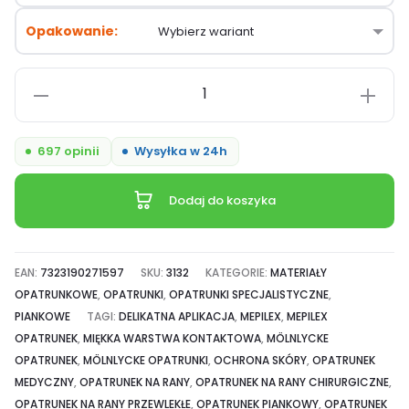
Opakowanie
ilość
MOLNLYCKE
MEPILEX
697 opinii
Wysyłka w 24h
opatrunek
chłonny
Dodaj do koszyka
piankowy
ran,
oparzeń,
EAN:
7323190271597
SKU:
3132
KATEGORIE:
MATERIAŁY
stopy
OPATRUNKOWE
,
OPATRUNKI
,
OPATRUNKI SPECJALISTYCZNE
,
cukrzycowej,
PIANKOWE
TAGI:
DELIKATNA APLIKACJA
,
MEPILEX
,
MEPILEX
OPATRUNEK
,
MIĘKKA WARSTWA KONTAKTOWA
,
MÖLNLYCKE
owrzodzeń,
OPATRUNEK
,
MÖLNLYCKE OPATRUNKI
,
OCHRONA SKÓRY
,
OPATRUNEK
odleżyn
MEDYCZNY
,
OPATRUNEK NA RANY
,
OPATRUNEK NA RANY CHIRURGICZNE
,
OPATRUNEK NA RANY PRZEWLEKŁE
,
OPATRUNEK PIANKOWY
,
OPATRUNEK