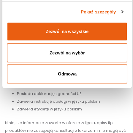
Pianka poliuretanowa zastosowana w opatrunku może
Pokaż szczegóły
zmieniać zabarwienie na bardziej żółte, pod wpływem
ekspozycji na działanie światła, powietrza i/lub ciepła. Zmiana
zabarwienia nie ma wpływu na właściwości produktu, jeżeli jest
Zezwól na wszystkie
on używany przed upływem daty ważności.
Klauzula informacyjna:
Zezwól na wybór
Ważne informacje dotyczące wyrobu medycznego:
To jest wyrób medyczny. Używaj go zgodnie z instrukcją
używania lub etykietą.
Odmowa
Posiada oznakowanie CE.
Posiada deklarację zgodności UE
Zawiera instrukcję obsługi w języku polskim
Zawiera etykietę w języku polskim
Niniejsze informacje zawarte w ofercie zdjęcia, opisy itp.
produktów nie zastępują konsultacji z lekarzem i nie mogą być