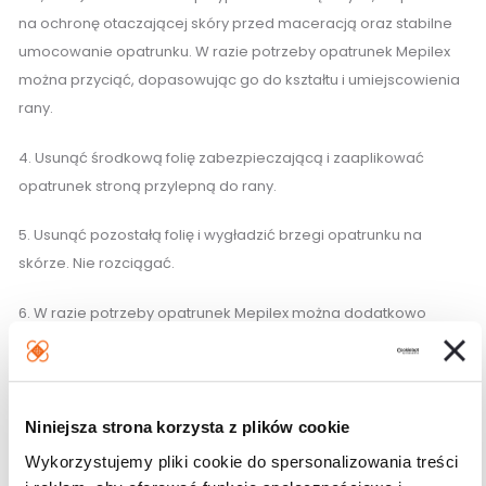
na ochronę otaczającej skóry przed maceracją oraz stabilne
umocowanie opatrunku. W razie potrzeby opatrunek Mepilex
można przyciąć, dopasowując go do kształtu i umiejscowienia
rany.
4. Usunąć środkową folię zabezpieczającą i zaaplikować
opatrunek stroną przylepną do rany.
5. Usunąć pozostałą folię i wygładzić brzegi opatrunku na
skórze. Nie rozciągać.
6. W razie potrzeby opatrunek Mepilex można dodatkowo
zabezpieczyć i ustabilizować za pomocą bandaża lub innej
metody.
Środki ostrożności
Niniejsza strona korzysta z plików cookie
Wykorzystujemy pliki cookie do spersonalizowania treści
Nie stosować u pacjentów ze znaną nadwrażliwością na