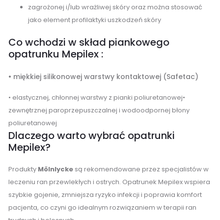
zagrożonej i/lub wrażliwej skóry oraz można stosować
jako element profilaktyki uszkodzeń skóry
Co wchodzi w skład piankowego
opatrunku Mepilex :
• miękkiej silikonowej warstwy kontaktowej (Safetac)
• elastycznej, chłonnej warstwy z pianki poliuretanowej•
zewnętrznej paroprzepuszczalnej i wodoodpornej błony
poliuretanowej
Dlaczego warto wybrać opatrunki
Mepilex?
Produkty
Mölnlycke
są rekomendowane przez specjalistów w
leczeniu ran przewlekłych i ostrych. Opatrunek Mepilex wspiera
szybkie gojenie, zmniejsza ryzyko infekcji i poprawia komfort
pacjenta, co czyni go idealnym rozwiązaniem w terapii ran