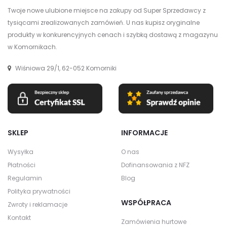
Twoje nowe ulubione miejsce na zakupy od Super Sprzedawcy z
tysiącami zrealizowanych zamówień. U nas kupisz oryginalne
produkty w konkurencyjnych cenach i szybką dostawą z magazynu
w Komornikach.
Wiśniowa 29/1, 62-052 Komorniki
SKLEP
INFORMACJE
Wysyłka
O nas
Płatności
Dofinansowania z NFZ
Regulamin
Blog
Polityka prywatności
WSPÓŁPRACA
Zwroty i reklamacje
Kontakt
Zamówienia hurtowe