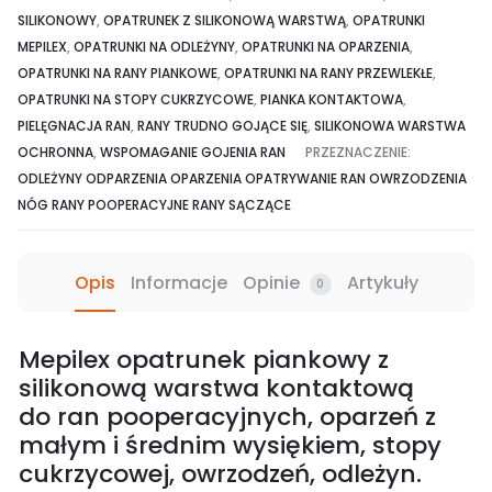
SILIKONOWY
,
OPATRUNEK Z SILIKONOWĄ WARSTWĄ
,
OPATRUNKI
MEPILEX
,
OPATRUNKI NA ODLEŻYNY
,
OPATRUNKI NA OPARZENIA
,
OPATRUNKI NA RANY PIANKOWE
,
OPATRUNKI NA RANY PRZEWLEKŁE
,
OPATRUNKI NA STOPY CUKRZYCOWE
,
PIANKA KONTAKTOWA
,
PIELĘGNACJA RAN
,
RANY TRUDNO GOJĄCE SIĘ
,
SILIKONOWA WARSTWA
OCHRONNA
,
WSPOMAGANIE GOJENIA RAN
PRZEZNACZENIE:
ODLEŻYNY
ODPARZENIA
OPARZENIA
OPATRYWANIE RAN
OWRZODZENIA
NÓG
RANY POOPERACYJNE
RANY SĄCZĄCE
Opis
Informacje
Opinie
Artykuły
0
Mepilex opatrunek piankowy z
silikonową warstwa kontaktową
do ran pooperacyjnych, oparzeń z
małym i średnim wysiękiem, stopy
cukrzycowej, owrzodzeń, odleżyn.